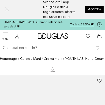
Scarica ora l'app
[navigation.slideout.screenreader]
Douglas e ricevi
MOSTRA
regolarmente offerte
esclusive e sconti
HAIRCARE DAYS! -25% su brand selezionati
Codice:
APPCARE
solo da APP
A Douglas Home
Alla Mia Li
Apri menu
Al Mio Account
Al 
Menu
Torna indietro
Esegui ricerca
Homepage
Corpo
Mani
Crema mani
YOUTH LAB. Hand Cream 