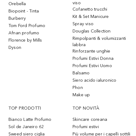
viso
Orebella
Cofanetto trucchi
Biopoint - Tinta
Kit & Set Manicure
Burberry
Spray viso
Tom Ford Profumo
Douglas Collection
Afnan profumo
Rimpolpanti & volumizzanti
Florence by Mills
labbra
Dyson
Rinforzante unghie
Profumi Estivi Donna
Profumi Estivi Uomo
Balsamo
Siero acido ialuronico
Phon
Make up
TOP PRODOTTI
TOP NOVITÀ
Bianco Latte Profumo
Skincare coreana
Sol de Janeiro 62
Profumi estivi
Sweed siero ciglia
Più volume per i capelli sottili