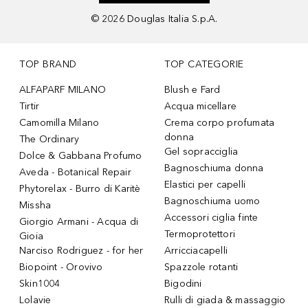
©
2026
Douglas Italia S.p.A.
TOP BRAND
TOP CATEGORIE
ALFAPARF MILANO
Blush e Fard
Tirtir
Acqua micellare
Camomilla Milano
Crema corpo profumata
donna
The Ordinary
Gel sopracciglia
Dolce & Gabbana Profumo
Bagnoschiuma donna
Aveda - Botanical Repair
Elastici per capelli
Phytorelax - Burro di Karitè
Bagnoschiuma uomo
Missha
Accessori ciglia finte
Giorgio Armani - Acqua di
Termoprotettori
Gioia
Narciso Rodriguez - for her
Arricciacapelli
Biopoint - Orovivo
Spazzole rotanti
Skin1004
Bigodini
Lolavie
Rulli di giada & massaggio