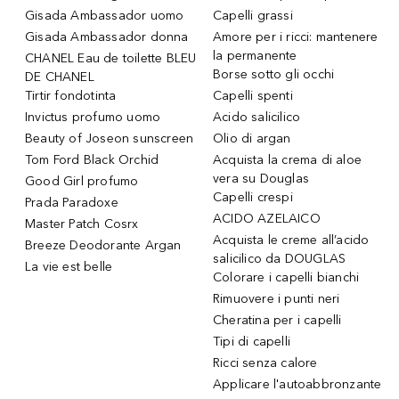
Gisada Ambassador uomo
Capelli grassi
Gisada Ambassador donna
Amore per i ricci: mantenere
la permanente
CHANEL Eau de toilette BLEU
Borse sotto gli occhi
DE CHANEL
Tirtir fondotinta
Capelli spenti
Invictus profumo uomo
Acido salicilico
Beauty of Joseon sunscreen
Olio di argan
Tom Ford Black Orchid
Acquista la crema di aloe
vera su Douglas
Good Girl profumo
Capelli crespi
Prada Paradoxe
ACIDO AZELAICO
Master Patch Cosrx
Acquista le creme all’acido
Breeze Deodorante Argan
salicilico da DOUGLAS
La vie est belle
Colorare i capelli bianchi
Rimuovere i punti neri
Cheratina per i capelli
Tipi di capelli
Ricci senza calore
Applicare l'autoabbronzante