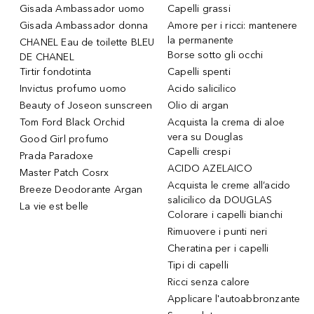
Gisada Ambassador uomo
Capelli grassi
Gisada Ambassador donna
Amore per i ricci: mantenere
la permanente
CHANEL Eau de toilette BLEU
Borse sotto gli occhi
DE CHANEL
Tirtir fondotinta
Capelli spenti
Invictus profumo uomo
Acido salicilico
Beauty of Joseon sunscreen
Olio di argan
Tom Ford Black Orchid
Acquista la crema di aloe
vera su Douglas
Good Girl profumo
Capelli crespi
Prada Paradoxe
ACIDO AZELAICO
Master Patch Cosrx
Acquista le creme all’acido
Breeze Deodorante Argan
salicilico da DOUGLAS
La vie est belle
Colorare i capelli bianchi
Rimuovere i punti neri
Cheratina per i capelli
Tipi di capelli
Ricci senza calore
Applicare l'autoabbronzante