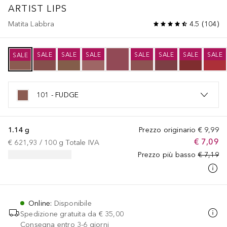
ARTIST LIPS
Matita Labbra
4.5
(
104
)
SALE
SALE
SALE
SALE
SALE
SALE
SALE
SALE
101 - FUDGE
1.14 g
Prezzo originario
€ 9,99
€ 7,09
€ 621,93
 / 
100
g
Totale IVA
Prezzo più basso
€ 7,19
Online
:
Disponibile
Spedizione gratuita da
€ 35,00
Consegna entro 3-6 giorni