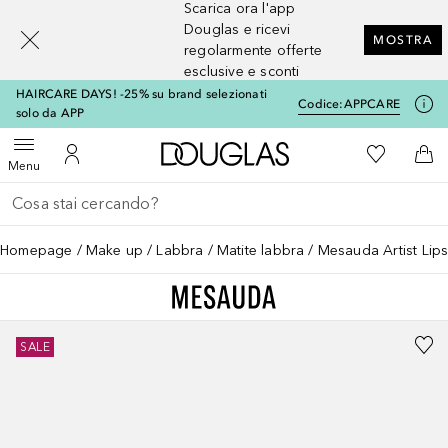
Scarica ora l'app
[navigation.slideout.screenreader]
Douglas e ricevi
MOSTRA
regolarmente offerte
esclusive e sconti
HAIRCARE DAYS! -25% su brand selezionati
Codice:
APPCARE
solo da APP
A Douglas Home
Alla Mia Li
Apri menu
Al Mio Account
Al 
Menu
Torna indietro
Esegui ricerca
Homepage
Make up
Labbra
Matite labbra
Mesauda Artist Lip
SALE