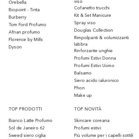
viso
Orebella
Cofanetto trucchi
Biopoint - Tinta
Kit & Set Manicure
Burberry
Spray viso
Tom Ford Profumo
Douglas Collection
Afnan profumo
Rimpolpanti & volumizzanti
Florence by Mills
labbra
Dyson
Rinforzante unghie
Profumi Estivi Donna
Profumi Estivi Uomo
Balsamo
Siero acido ialuronico
Phon
Make up
TOP PRODOTTI
TOP NOVITÀ
Bianco Latte Profumo
Skincare coreana
Sol de Janeiro 62
Profumi estivi
Sweed siero ciglia
Più volume per i capelli sottili