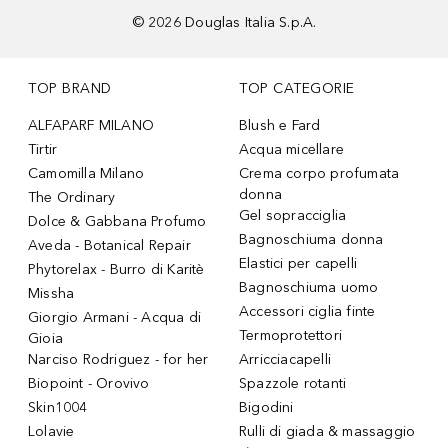
©
2026
Douglas Italia S.p.A.
TOP BRAND
TOP CATEGORIE
ALFAPARF MILANO
Blush e Fard
Tirtir
Acqua micellare
Camomilla Milano
Crema corpo profumata
donna
The Ordinary
Gel sopracciglia
Dolce & Gabbana Profumo
Bagnoschiuma donna
Aveda - Botanical Repair
Elastici per capelli
Phytorelax - Burro di Karitè
Bagnoschiuma uomo
Missha
Accessori ciglia finte
Giorgio Armani - Acqua di
Termoprotettori
Gioia
Narciso Rodriguez - for her
Arricciacapelli
Biopoint - Orovivo
Spazzole rotanti
Skin1004
Bigodini
Lolavie
Rulli di giada & massaggio