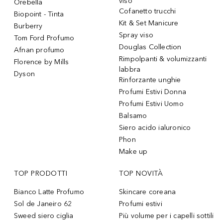
viso
Orebella
Cofanetto trucchi
Biopoint - Tinta
Kit & Set Manicure
Burberry
Spray viso
Tom Ford Profumo
Douglas Collection
Afnan profumo
Rimpolpanti & volumizzanti
Florence by Mills
labbra
Dyson
Rinforzante unghie
Profumi Estivi Donna
Profumi Estivi Uomo
Balsamo
Siero acido ialuronico
Phon
Make up
TOP PRODOTTI
TOP NOVITÀ
Bianco Latte Profumo
Skincare coreana
Sol de Janeiro 62
Profumi estivi
Sweed siero ciglia
Più volume per i capelli sottili