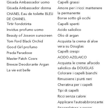
Gisada Ambassador uomo
Capelli grassi
Gisada Ambassador donna
Amore per i ricci: mantenere
la permanente
CHANEL Eau de toilette BLEU
Borse sotto gli occhi
DE CHANEL
Tirtir fondotinta
Capelli spenti
Invictus profumo uomo
Acido salicilico
Beauty of Joseon sunscreen
Olio di argan
Tom Ford Black Orchid
Acquista la crema di aloe
vera su Douglas
Good Girl profumo
Capelli crespi
Prada Paradoxe
ACIDO AZELAICO
Master Patch Cosrx
Acquista le creme all’acido
Breeze Deodorante Argan
salicilico da DOUGLAS
La vie est belle
Colorare i capelli bianchi
Rimuovere i punti neri
Cheratina per i capelli
Tipi di capelli
Ricci senza calore
Applicare l'autoabbronzante
Spazzolatura a secco