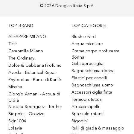
©
2026
Douglas Italia S.p.A.
TOP BRAND
TOP CATEGORIE
ALFAPARF MILANO
Blush e Fard
Tirtir
Acqua micellare
Camomilla Milano
Crema corpo profumata
donna
The Ordinary
Gel sopracciglia
Dolce & Gabbana Profumo
Bagnoschiuma donna
Aveda - Botanical Repair
Elastici per capelli
Phytorelax - Burro di Karitè
Bagnoschiuma uomo
Missha
Accessori ciglia finte
Giorgio Armani - Acqua di
Termoprotettori
Gioia
Narciso Rodriguez - for her
Arricciacapelli
Biopoint - Orovivo
Spazzole rotanti
Skin1004
Bigodini
Lolavie
Rulli di giada & massaggio