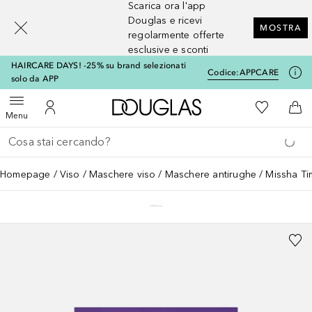
Scarica ora l'app
[navigation.slideout.screenreader]
Douglas e ricevi
MOSTRA
regolarmente offerte
esclusive e sconti
HAIRCARE DAYS! -25% su brand selezionati
Codice:
APPCARE
solo da APP
A Douglas Home
Alla Mia Li
Apri menu
Al Mio Account
Al 
Menu
Torna indietro
Esegui ricerca
Homepage
Viso
Maschere viso
Maschere antirughe
Missha Ti