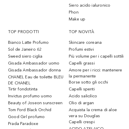
Siero acido ialuronico
Phon
Make up
TOP PRODOTTI
TOP NOVITÀ
Bianco Latte Profumo
Skincare coreana
Sol de Janeiro 62
Profumi estivi
Sweed siero ciglia
Più volume per i capelli sottili
Gisada Ambassador uomo
Capelli grassi
Gisada Ambassador donna
Amore per i ricci: mantenere
la permanente
CHANEL Eau de toilette BLEU
Borse sotto gli occhi
DE CHANEL
Tirtir fondotinta
Capelli spenti
Invictus profumo uomo
Acido salicilico
Beauty of Joseon sunscreen
Olio di argan
Tom Ford Black Orchid
Acquista la crema di aloe
vera su Douglas
Good Girl profumo
Capelli crespi
Prada Paradoxe
ACIDO AZELAICO