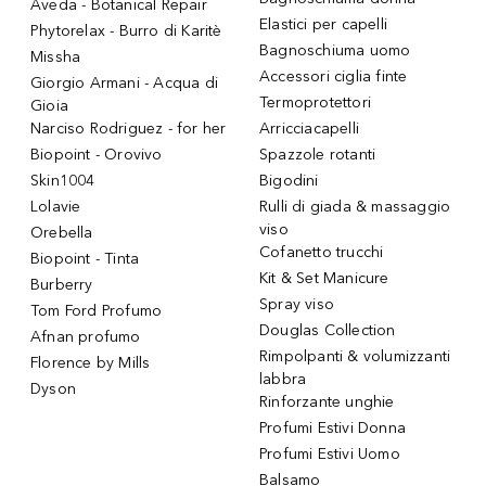
Aveda - Botanical Repair
Elastici per capelli
Phytorelax - Burro di Karitè
Bagnoschiuma uomo
Missha
Accessori ciglia finte
Giorgio Armani - Acqua di
Termoprotettori
Gioia
Narciso Rodriguez - for her
Arricciacapelli
Biopoint - Orovivo
Spazzole rotanti
Skin1004
Bigodini
Lolavie
Rulli di giada & massaggio
viso
Orebella
Cofanetto trucchi
Biopoint - Tinta
Kit & Set Manicure
Burberry
Spray viso
Tom Ford Profumo
Douglas Collection
Afnan profumo
Rimpolpanti & volumizzanti
Florence by Mills
labbra
Dyson
Rinforzante unghie
Profumi Estivi Donna
Profumi Estivi Uomo
Balsamo