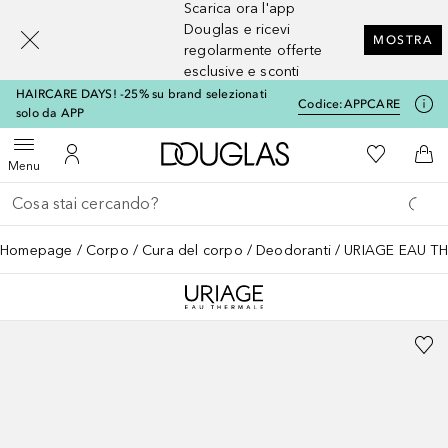
Scarica ora l'app
[navigation.slideout.screenreader]
Douglas e ricevi
MOSTRA
regolarmente offerte
esclusive e sconti
HAIRCARE DAYS! -25% su brand selezionati
Codice:
APPCARE
solo da APP
A Douglas Home
Alla Mia Li
Apri menu
Al Mio Account
Al 
Menu
Torna indietro
Esegui ricerca
Homepage
Corpo
Cura del corpo
Deodoranti
URIAGE EAU T