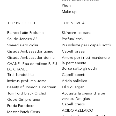
Phon
Make up
TOP PRODOTTI
TOP NOVITÀ
Bianco Latte Profumo
Skincare coreana
Sol de Janeiro 62
Profumi estivi
Sweed siero ciglia
Più volume per i capelli sottili
Gisada Ambassador uomo
Capelli grassi
Gisada Ambassador donna
Amore per i ricci: mantenere
la permanente
CHANEL Eau de toilette BLEU
Borse sotto gli occhi
DE CHANEL
Tirtir fondotinta
Capelli spenti
Invictus profumo uomo
Acido salicilico
Beauty of Joseon sunscreen
Olio di argan
Tom Ford Black Orchid
Acquista la crema di aloe
vera su Douglas
Good Girl profumo
Capelli crespi
Prada Paradoxe
ACIDO AZELAICO
Master Patch Cosrx