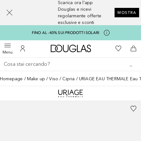
Scarica ora l'app
[navigation.slideout.screenreader]
Douglas e ricevi
MOSTRA
regolarmente offerte
esclusive e sconti
FINO AL -40% SUI PRODOTTI SOLARI
A Douglas Home
Alla Mia Li
Apri menu
Al Mio Account
Al 
Menu
Torna indietro
Esegui ricerca
Homepage
Make up
Viso
Cipria
URIAGE EAU THERMALE Eau Th