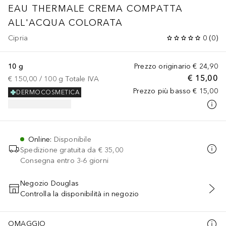
EAU THERMALE CREMA COMPATTA
ALL'ACQUA COLORATA
Cipria
0
(
0
)
10 g
Prezzo originario
€ 24,90
€ 15,00
€ 150,00
 / 
100
g
Totale IVA
Prezzo più basso
€ 15,00
DERMOCOSMETICA
Online
:
Disponibile
Spedizione gratuita da
€ 35,00
Consegna entro 3-6 giorni
Negozio Douglas
Controlla la disponibilità in negozio
AGGIUNGI AL CARRELLO
OMAGGIO