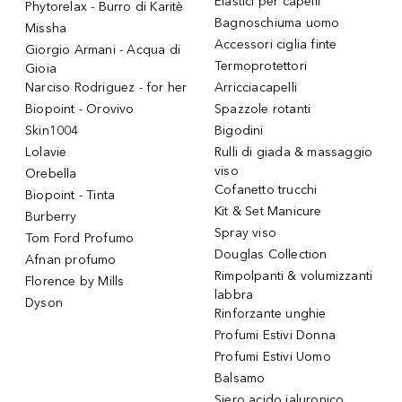
Elastici per capelli
Phytorelax - Burro di Karitè
Bagnoschiuma uomo
Missha
Accessori ciglia finte
Giorgio Armani - Acqua di
Termoprotettori
Gioia
Narciso Rodriguez - for her
Arricciacapelli
Biopoint - Orovivo
Spazzole rotanti
Skin1004
Bigodini
Lolavie
Rulli di giada & massaggio
viso
Orebella
Cofanetto trucchi
Biopoint - Tinta
Kit & Set Manicure
Burberry
Spray viso
Tom Ford Profumo
Douglas Collection
Afnan profumo
Rimpolpanti & volumizzanti
Florence by Mills
labbra
Dyson
Rinforzante unghie
Profumi Estivi Donna
Profumi Estivi Uomo
Balsamo
Siero acido ialuronico