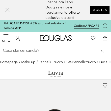
Scarica ora l'app
[navigation.slideout.screenreader]
Douglas e ricevi
MOSTRA
regolarmente offerte
esclusive e sconti
HAIRCARE DAYS! -25% su brand selezionati
Codice:
APPCARE
solo da APP
A Douglas Home
Alla Mia Li
Apri menu
Al Mio Account
Al 
Menu
Torna indietro
Esegui ricerca
Homepage
Make up
Pennelli Trucco
Set-Pennelli trucco
Luvia T