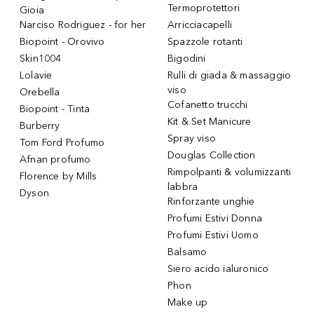
Termoprotettori
Gioia
Narciso Rodriguez - for her
Arricciacapelli
Biopoint - Orovivo
Spazzole rotanti
Skin1004
Bigodini
Lolavie
Rulli di giada & massaggio
viso
Orebella
Cofanetto trucchi
Biopoint - Tinta
Kit & Set Manicure
Burberry
Spray viso
Tom Ford Profumo
Douglas Collection
Afnan profumo
Rimpolpanti & volumizzanti
Florence by Mills
labbra
Dyson
Rinforzante unghie
Profumi Estivi Donna
Profumi Estivi Uomo
Balsamo
Siero acido ialuronico
Phon
Make up