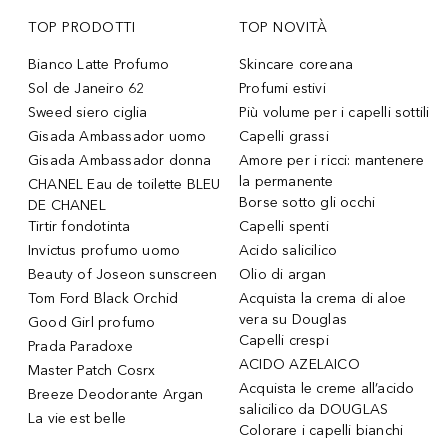
TOP PRODOTTI
TOP NOVITÀ
Bianco Latte Profumo
Skincare coreana
Sol de Janeiro 62
Profumi estivi
Sweed siero ciglia
Più volume per i capelli sottili
Gisada Ambassador uomo
Capelli grassi
Gisada Ambassador donna
Amore per i ricci: mantenere
la permanente
CHANEL Eau de toilette BLEU
Borse sotto gli occhi
DE CHANEL
Tirtir fondotinta
Capelli spenti
Invictus profumo uomo
Acido salicilico
Beauty of Joseon sunscreen
Olio di argan
Tom Ford Black Orchid
Acquista la crema di aloe
vera su Douglas
Good Girl profumo
Capelli crespi
Prada Paradoxe
ACIDO AZELAICO
Master Patch Cosrx
Acquista le creme all’acido
Breeze Deodorante Argan
salicilico da DOUGLAS
La vie est belle
Colorare i capelli bianchi