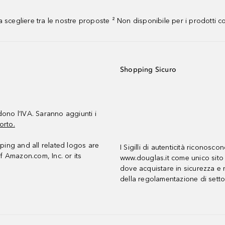
 scegliere tra le nostre proposte ² Non disponibile per i prodotti 
Shopping Sicuro
udono l’IVA. Saranno aggiunti i
orto.
ing and all related logos are
I Sigilli di autenticità riconosco
f Amazon.com, Inc. or its
www.douglas.it come unico sito 
dove acquistare in sicurezza e n
della regolamentazione di setto