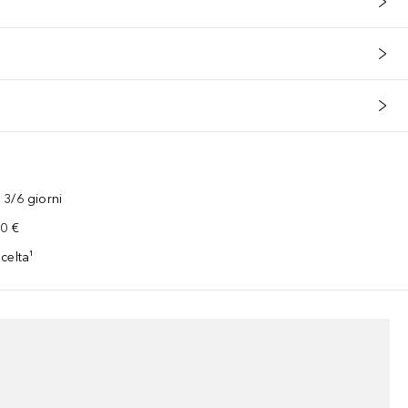
3/6 giorni
00 €
celta¹