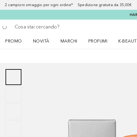
2 campioni omaggio per ogni ordine* Spedizione gratuita da 35,00€
HAI
Torna indietro
Esegui ricerca
PROMO
NOVITÀ
MARCHI
PROFUMI
K-BEAUT
Apri il menu PROMO
Apri il menu NOVITÀ
Apri il menu MARCHI
Apri il menu Profumi
Apri il 