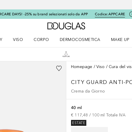
RCARE DAYS! -25% su brand selezionati solo da APP
Codice:
APPCARE
A Douglas Home
Y
VISO
CORPO
DERMOCOSMETICA
MAKE UP
menu K-BEAUTY
Apri il menu Viso
Apri il menu Corpo
Apri il menu DERMOCOSMETICA
Apri il me
Homepage
Viso
Cura del vi
CITY GUARD ANTI-P
Crema da Giorno
40 ml
€ 117,48
 / 
100
ml
Totale IVA
ESTATE