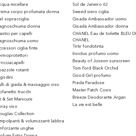
cqua micellare
Sol de Janeiro 62
rema corpo profumata donna
Sweed siero ciglia
el sopracciglia
Gisada Ambassador uomo
agnoschiuma donna
Gisada Ambassador donna
astici per capelli
CHANEL Eau de toilette BLEU D
CHANEL
agnoschiuma uomo
Tirtir fondotinta
ccessori ciglia finte
Invictus profumo uomo
ermoprotettori
Beauty of Joseon sunscreen
ricciacapelli
Tom Ford Black Orchid
pazzole rotanti
Good Girl profumo
igodini
Prada Paradoxe
ulli di giada & massaggio viso
Master Patch Cosrx
ofanetto trucchi
Breeze Deodorante Argan
it & Set Manicure
La vie est belle
pray viso
ouglas Collection
impolpanti & volumizzanti labbra
inforzante unghie
rofumi Estivi Donna