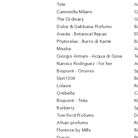
Tirtir
A
Camomilla Milano
C
The Ordinary
G
Dolce & Gabbana Profumo
B
Aveda - Botanical Repair
El
Phytorelax - Burro di Karitè
B
Missha
A
Giorgio Armani - Acqua di Gioia
T
Narciso Rodriguez - for her
Ar
Biopoint - Orovivo
S
Skin1004
B
Lolavie
R
Orebella
C
Biopoint - Tinta
K
Burberry
S
Tom Ford Profumo
D
Afnan profumo
R
Florence by Mills
R
Dyson
P