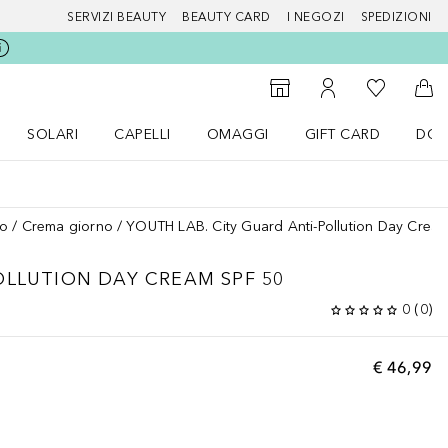
SERVIZI BEAUTY
BEAUTY CARD
I NEGOZI
SPEDIZIONI
Alla Mia Li
Storefinder
Al Mio Account
Al 
SOLARI
CAPELLI
OMAGGI
GIFT CARD
DOU
nu Make up
Apri il menu SOLARI
Apri il menu Capelli
Apri il menu OMAGGI
so
Crema giorno
YOUTH LAB. City Guard Anti-Pollution Day Crea
OLLUTION DAY CREAM SPF 50
0
(
0
)
€ 46,99