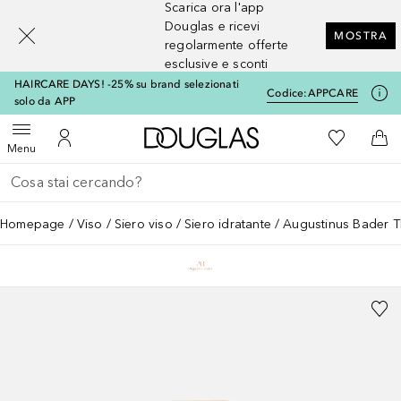
Scarica ora l'app
[navigation.slideout.screenreader]
Douglas e ricevi
MOSTRA
regolarmente offerte
esclusive e sconti
HAIRCARE DAYS! -25% su brand selezionati
Codice:
APPCARE
solo da APP
A Douglas Home
Alla Mia Li
Apri menu
Al Mio Account
Al 
Menu
Torna indietro
Esegui ricerca
Homepage
Viso
Siero viso
Siero idratante
Augustinus Bader 