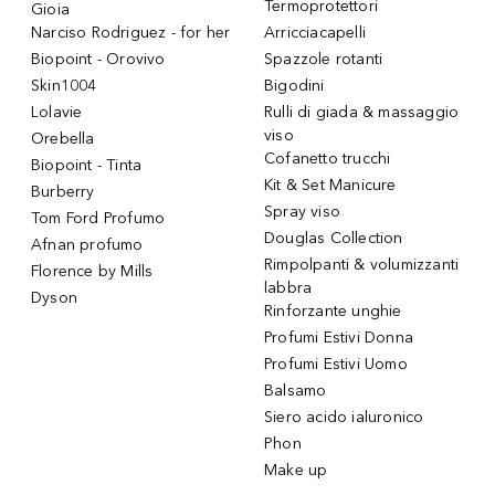
Termoprotettori
Gioia
Narciso Rodriguez - for her
Arricciacapelli
Biopoint - Orovivo
Spazzole rotanti
Skin1004
Bigodini
Lolavie
Rulli di giada & massaggio
viso
Orebella
Cofanetto trucchi
Biopoint - Tinta
Kit & Set Manicure
Burberry
Spray viso
Tom Ford Profumo
Douglas Collection
Afnan profumo
Rimpolpanti & volumizzanti
Florence by Mills
labbra
Dyson
Rinforzante unghie
Profumi Estivi Donna
Profumi Estivi Uomo
Balsamo
Siero acido ialuronico
Phon
Make up