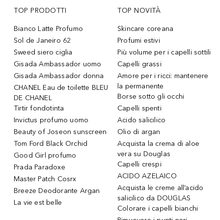
TOP PRODOTTI
TOP NOVITÀ
Bianco Latte Profumo
Skincare coreana
Sol de Janeiro 62
Profumi estivi
Sweed siero ciglia
Più volume per i capelli sottili
Gisada Ambassador uomo
Capelli grassi
Gisada Ambassador donna
Amore per i ricci: mantenere
la permanente
CHANEL Eau de toilette BLEU
Borse sotto gli occhi
DE CHANEL
Tirtir fondotinta
Capelli spenti
Invictus profumo uomo
Acido salicilico
Beauty of Joseon sunscreen
Olio di argan
Tom Ford Black Orchid
Acquista la crema di aloe
vera su Douglas
Good Girl profumo
Capelli crespi
Prada Paradoxe
ACIDO AZELAICO
Master Patch Cosrx
Acquista le creme all’acido
Breeze Deodorante Argan
salicilico da DOUGLAS
La vie est belle
Colorare i capelli bianchi