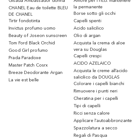
Gisada Ambassador donna
Amore per i ricci: mantenere
la permanente
CHANEL Eau de toilette BLEU
Borse sotto gli occhi
DE CHANEL
Tirtir fondotinta
Capelli spenti
Invictus profumo uomo
Acido salicilico
Beauty of Joseon sunscreen
Olio di argan
Tom Ford Black Orchid
Acquista la crema di aloe
vera su Douglas
Good Girl profumo
Capelli crespi
Prada Paradoxe
ACIDO AZELAICO
Master Patch Cosrx
Acquista le creme all’acido
Breeze Deodorante Argan
salicilico da DOUGLAS
La vie est belle
Colorare i capelli bianchi
Rimuovere i punti neri
Cheratina per i capelli
Tipi di capelli
Ricci senza calore
Applicare l'autoabbronzante
Spazzolatura a secco
Regali di Pasqua