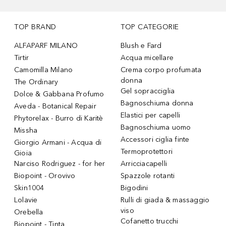
TOP BRAND
TOP CATEGORIE
ALFAPARF MILANO
Blush e Fard
Tirtir
Acqua micellare
Camomilla Milano
Crema corpo profumata
donna
The Ordinary
Gel sopracciglia
Dolce & Gabbana Profumo
Bagnoschiuma donna
Aveda - Botanical Repair
Elastici per capelli
Phytorelax - Burro di Karitè
Bagnoschiuma uomo
Missha
Accessori ciglia finte
Giorgio Armani - Acqua di
Termoprotettori
Gioia
Narciso Rodriguez - for her
Arricciacapelli
Biopoint - Orovivo
Spazzole rotanti
Skin1004
Bigodini
Lolavie
Rulli di giada & massaggio
viso
Orebella
Cofanetto trucchi
Biopoint - Tinta