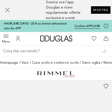
Scarica ora l'app
[navigation.slideout.screenreader]
Douglas e ricevi
MOSTRA
regolarmente offerte
esclusive e sconti
HAIRCARE DAYS! -25% su brand selezionati
Codice:
APPCARE
solo da APP
A Douglas Home
Alla Mia Li
Apri menu
Al Mio Account
Al 
Menu
Torna indietro
Esegui ricerca
Homepage
Viso
Cura occhi e contorno occhi
Siero ciglia
Rimm