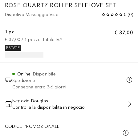
ROSE QUARTZ ROLLER SELFLOVE SET
Dispotivo Massaggio Viso
0
(
0
)
1 pz
€ 37,00
€ 37,00
 / 
1
pezzo
Totale IVA
ESTATE
Online
:
Disponibile
Spedizione
Consegna entro 3-6 giorni
Negozio Douglas
Controlla la disponibilità in negozio
AGGIUNGI AL CARRELLO
CODICE PROMOZIONALE