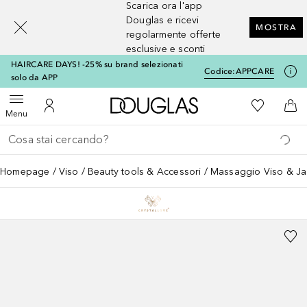
Scarica ora l'app
[navigation.slideout.screenreader]
Douglas e ricevi
MOSTRA
regolarmente offerte
esclusive e sconti
HAIRCARE DAYS! -25% su brand selezionati
Codice:
APPCARE
solo da APP
A Douglas Home
Alla Mia Li
Apri menu
Al Mio Account
Al 
Menu
Torna indietro
Esegui ricerca
Homepage
Viso
Beauty tools & Accessori
Massaggio Viso & Ja