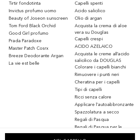
Tirtir fondotinta
Capelli spenti
Invictus profumo uomo
Acido salicilico
Beauty of Joseon sunscreen
Olio di argan
Tom Ford Black Orchid
Acquista la crema di aloe
vera su Douglas
Good Girl profumo
Capelli crespi
Prada Paradoxe
ACIDO AZELAICO
Master Patch Cosrx
Acquista le creme all’acido
Breeze Deodorante Argan
salicilico da DOUGLAS
La vie est belle
Colorare i capelli bianchi
Rimuovere i punti neri
Cheratina per i capelli
Tipi di capelli
Ricci senza calore
Applicare l'autoabbronzante
Spazzolatura a secco
Regali di Pasqua
Regali di Pasqua per le
donne