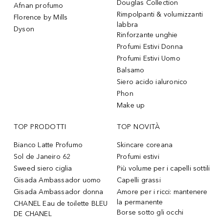
Douglas Collection
Afnan profumo
Rimpolpanti & volumizzanti
Florence by Mills
labbra
Dyson
Rinforzante unghie
Profumi Estivi Donna
Profumi Estivi Uomo
Balsamo
Siero acido ialuronico
Phon
Make up
TOP PRODOTTI
TOP NOVITÀ
Bianco Latte Profumo
Skincare coreana
Sol de Janeiro 62
Profumi estivi
Sweed siero ciglia
Più volume per i capelli sottili
Gisada Ambassador uomo
Capelli grassi
Gisada Ambassador donna
Amore per i ricci: mantenere
la permanente
CHANEL Eau de toilette BLEU
Borse sotto gli occhi
DE CHANEL