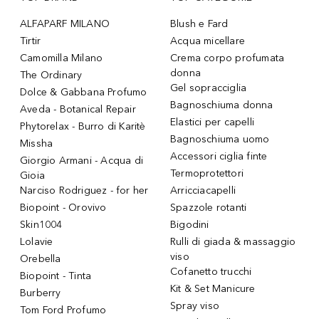
ALFAPARF MILANO
Blush e Fard
Tirtir
Acqua micellare
Camomilla Milano
Crema corpo profumata
donna
The Ordinary
Gel sopracciglia
Dolce & Gabbana Profumo
Bagnoschiuma donna
Aveda - Botanical Repair
Elastici per capelli
Phytorelax - Burro di Karitè
Bagnoschiuma uomo
Missha
Accessori ciglia finte
Giorgio Armani - Acqua di
Termoprotettori
Gioia
Narciso Rodriguez - for her
Arricciacapelli
Biopoint - Orovivo
Spazzole rotanti
Skin1004
Bigodini
Lolavie
Rulli di giada & massaggio
viso
Orebella
Cofanetto trucchi
Biopoint - Tinta
Kit & Set Manicure
Burberry
Spray viso
Tom Ford Profumo