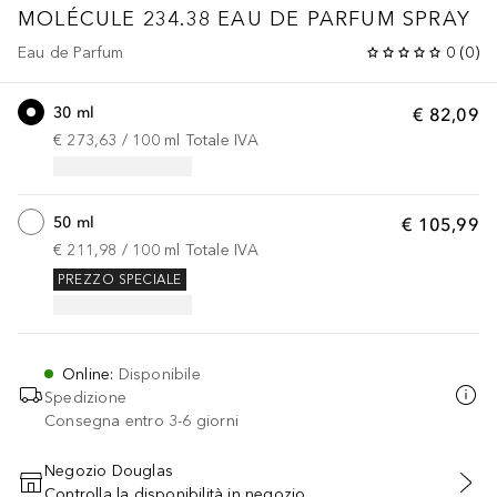
MOLÉCULE 234.38 EAU DE PARFUM SPRAY
Eau de Parfum
0
(
0
)
30 ml
€ 82,09
€ 273,63
 / 
100
ml
Totale IVA
50 ml
€ 105,99
€ 211,98
 / 
100
ml
Totale IVA
PREZZO SPECIALE
Online
:
Disponibile
Spedizione
Consegna entro 3-6 giorni
Negozio Douglas
Controlla la disponibilità in negozio
AGGIUNGI AL CARRELLO