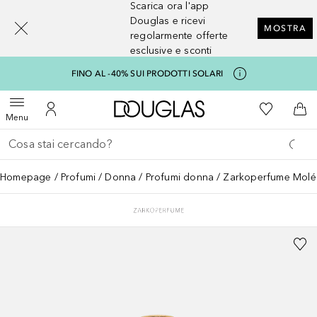
Scarica ora l'app
[navigation.slideout.screenreader]
Douglas e ricevi
MOSTRA
regolarmente offerte
esclusive e sconti
FINO AL -40% SUI PRODOTTI SOLARI
A Douglas Home
Alla Mia Li
Apri menu
Al Mio Account
Al 
Menu
Torna indietro
Esegui ricerca
Homepage
Profumi
Donna
Profumi donna
Zarkoperfume Moléc