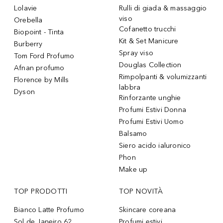
Lolavie
Rulli di giada & massaggio
viso
Orebella
Cofanetto trucchi
Biopoint - Tinta
Kit & Set Manicure
Burberry
Spray viso
Tom Ford Profumo
Douglas Collection
Afnan profumo
Rimpolpanti & volumizzanti
Florence by Mills
labbra
Dyson
Rinforzante unghie
Profumi Estivi Donna
Profumi Estivi Uomo
Balsamo
Siero acido ialuronico
Phon
Make up
TOP PRODOTTI
TOP NOVITÀ
Bianco Latte Profumo
Skincare coreana
Sol de Janeiro 62
Profumi estivi