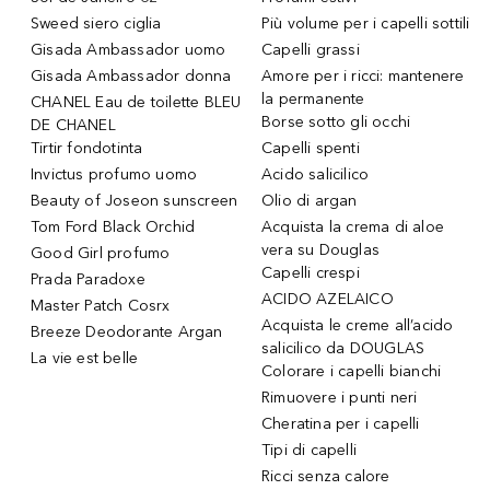
Sweed siero ciglia
Più volume per i capelli sottili
Gisada Ambassador uomo
Capelli grassi
Gisada Ambassador donna
Amore per i ricci: mantenere
la permanente
CHANEL Eau de toilette BLEU
Borse sotto gli occhi
DE CHANEL
Tirtir fondotinta
Capelli spenti
Invictus profumo uomo
Acido salicilico
Beauty of Joseon sunscreen
Olio di argan
Tom Ford Black Orchid
Acquista la crema di aloe
vera su Douglas
Good Girl profumo
Capelli crespi
Prada Paradoxe
ACIDO AZELAICO
Master Patch Cosrx
Acquista le creme all’acido
Breeze Deodorante Argan
salicilico da DOUGLAS
La vie est belle
Colorare i capelli bianchi
Rimuovere i punti neri
Cheratina per i capelli
Tipi di capelli
Ricci senza calore