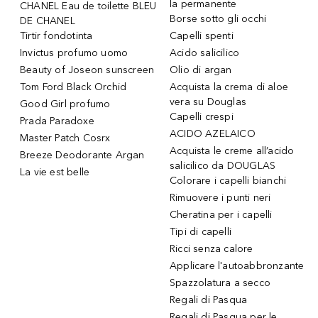
la permanente
CHANEL Eau de toilette BLEU
Borse sotto gli occhi
DE CHANEL
Tirtir fondotinta
Capelli spenti
Invictus profumo uomo
Acido salicilico
Beauty of Joseon sunscreen
Olio di argan
Tom Ford Black Orchid
Acquista la crema di aloe
vera su Douglas
Good Girl profumo
Capelli crespi
Prada Paradoxe
ACIDO AZELAICO
Master Patch Cosrx
Acquista le creme all’acido
Breeze Deodorante Argan
salicilico da DOUGLAS
La vie est belle
Colorare i capelli bianchi
Rimuovere i punti neri
Cheratina per i capelli
Tipi di capelli
Ricci senza calore
Applicare l'autoabbronzante
Spazzolatura a secco
Regali di Pasqua
Regali di Pasqua per le