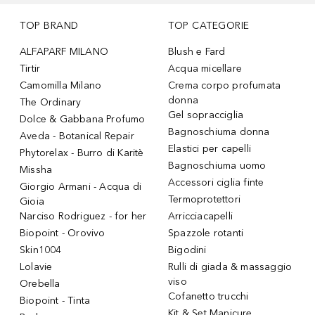
TOP BRAND
TOP CATEGORIE
ALFAPARF MILANO
Blush e Fard
Tirtir
Acqua micellare
Camomilla Milano
Crema corpo profumata
donna
The Ordinary
Gel sopracciglia
Dolce & Gabbana Profumo
Bagnoschiuma donna
Aveda - Botanical Repair
Elastici per capelli
Phytorelax - Burro di Karitè
Bagnoschiuma uomo
Missha
Accessori ciglia finte
Giorgio Armani - Acqua di
Termoprotettori
Gioia
Narciso Rodriguez - for her
Arricciacapelli
Biopoint - Orovivo
Spazzole rotanti
Skin1004
Bigodini
Lolavie
Rulli di giada & massaggio
viso
Orebella
Cofanetto trucchi
Biopoint - Tinta
Kit & Set Manicure