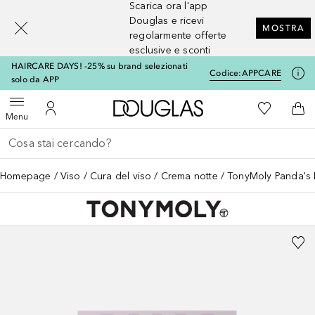
Scarica ora l'app
[navigation.slideout.screenreader]
Douglas e ricevi
MOSTRA
regolarmente offerte
esclusive e sconti
HAIRCARE DAYS! -25% su brand selezionati
Codice:
APPCARE
solo da APP
A Douglas Home
Alla Mia Li
Apri menu
Al Mio Account
Al 
Menu
Torna indietro
Esegui ricerca
Homepage
Viso
Cura del viso
Crema notte
TonyMoly Panda's