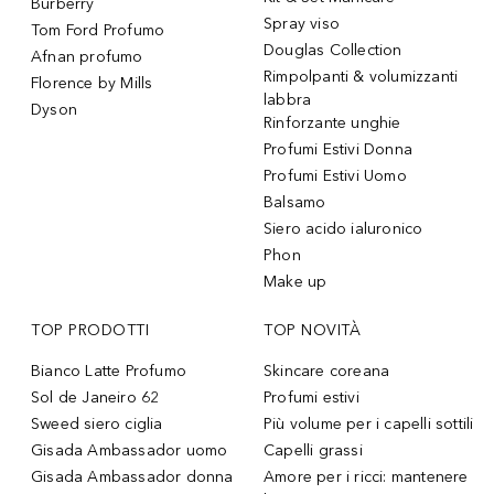
Burberry
Spray viso
Tom Ford Profumo
Douglas Collection
Afnan profumo
Rimpolpanti & volumizzanti
Florence by Mills
labbra
Dyson
Rinforzante unghie
Profumi Estivi Donna
Profumi Estivi Uomo
Balsamo
Siero acido ialuronico
Phon
Make up
TOP PRODOTTI
TOP NOVITÀ
Bianco Latte Profumo
Skincare coreana
Sol de Janeiro 62
Profumi estivi
Sweed siero ciglia
Più volume per i capelli sottili
Gisada Ambassador uomo
Capelli grassi
Gisada Ambassador donna
Amore per i ricci: mantenere