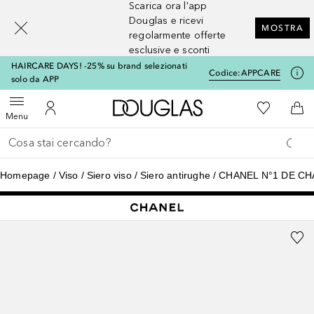
Scarica ora l'app
[navigation.slideout.screenreader]
Douglas e ricevi
MOSTRA
regolarmente offerte
esclusive e sconti
HAIRCARE DAYS! -25% su brand selezionati
Codice:
APPCARE
solo da APP
A Douglas Home
Alla Mia Li
Apri menu
Al Mio Account
Al 
Menu
Torna indietro
Esegui ricerca
Homepage
Viso
Siero viso
Siero antirughe
CHANEL N°1 DE CH