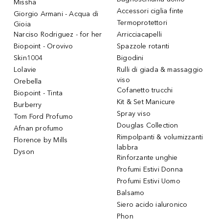
Missha
Accessori ciglia finte
Giorgio Armani - Acqua di
Termoprotettori
Gioia
Narciso Rodriguez - for her
Arricciacapelli
Biopoint - Orovivo
Spazzole rotanti
Skin1004
Bigodini
Lolavie
Rulli di giada & massaggio
viso
Orebella
Cofanetto trucchi
Biopoint - Tinta
Kit & Set Manicure
Burberry
Spray viso
Tom Ford Profumo
Douglas Collection
Afnan profumo
Rimpolpanti & volumizzanti
Florence by Mills
labbra
Dyson
Rinforzante unghie
Profumi Estivi Donna
Profumi Estivi Uomo
Balsamo
Siero acido ialuronico
Phon