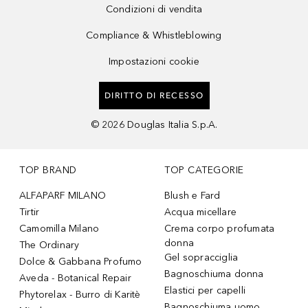
Condizioni di vendita
Compliance & Whistleblowing
Impostazioni cookie
DIRITTO DI RECESSO
©
2026
Douglas Italia S.p.A.
TOP BRAND
TOP CATEGORIE
ALFAPARF MILANO
Blush e Fard
Tirtir
Acqua micellare
Camomilla Milano
Crema corpo profumata
donna
The Ordinary
Gel sopracciglia
Dolce & Gabbana Profumo
Bagnoschiuma donna
Aveda - Botanical Repair
Elastici per capelli
Phytorelax - Burro di Karitè
Bagnoschiuma uomo