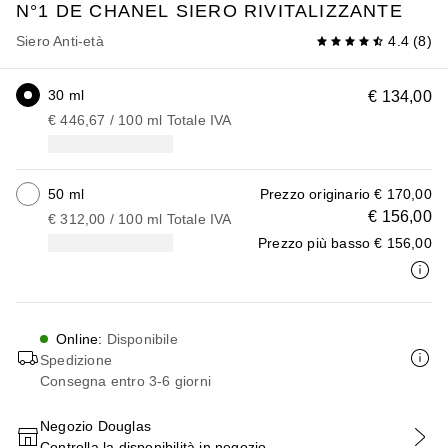
N°1 DE CHANEL
SIERO RIVITALIZZANTE
Siero Anti-età
4.4
(
8
)
30 ml
€ 134,00
€ 446,67
 / 
100
ml
Totale IVA
50 ml
Prezzo originario
€ 170,00
€ 156,00
€ 312,00
 / 
100
ml
Totale IVA
Prezzo più basso
€ 156,00
Online
:
Disponibile
Spedizione
Consegna entro 3-6 giorni
Negozio Douglas
Controlla la disponibilità in negozio
AGGIUNGI AL CARRELLO