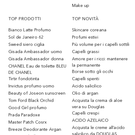
Make up
TOP PRODOTTI
TOP NOVITÀ
Bianco Latte Profumo
Skincare coreana
Sol de Janeiro 62
Profumi estivi
Sweed siero ciglia
Più volume per i capelli sottili
Gisada Ambassador uomo
Capelli grassi
Gisada Ambassador donna
Amore per i ricci: mantenere
la permanente
CHANEL Eau de toilette BLEU
Borse sotto gli occhi
DE CHANEL
Tirtir fondotinta
Capelli spenti
Invictus profumo uomo
Acido salicilico
Beauty of Joseon sunscreen
Olio di argan
Tom Ford Black Orchid
Acquista la crema di aloe
vera su Douglas
Good Girl profumo
Capelli crespi
Prada Paradoxe
ACIDO AZELAICO
Master Patch Cosrx
Acquista le creme all’acido
Breeze Deodorante Argan
salicilico da DOUGLAS