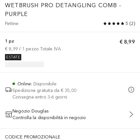
WETBRUSH PRO DETANGLING COMB -
PURPLE
Pettine
5
(
2
)
1 pz
€ 8,99
€ 8,99
 / 
1
pezzo
Totale IVA
ESTATE
Online
:
Disponibile
Spedizione gratuita da
€ 35,00
Consegna entro 3-6 giorni
Negozio Douglas
Controlla la disponibilità in negozio
AGGIUNGI AL CARRELLO
CODICE PROMOZIONALE