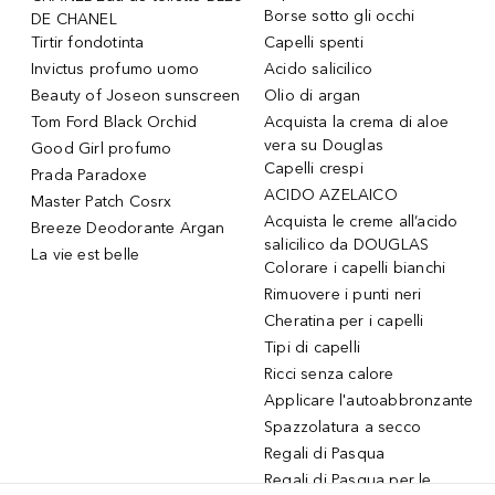
Borse sotto gli occhi
DE CHANEL
Tirtir fondotinta
Capelli spenti
Invictus profumo uomo
Acido salicilico
Beauty of Joseon sunscreen
Olio di argan
Tom Ford Black Orchid
Acquista la crema di aloe
vera su Douglas
Good Girl profumo
Capelli crespi
Prada Paradoxe
ACIDO AZELAICO
Master Patch Cosrx
Acquista le creme all’acido
Breeze Deodorante Argan
salicilico da DOUGLAS
La vie est belle
Colorare i capelli bianchi
Rimuovere i punti neri
Cheratina per i capelli
Tipi di capelli
Ricci senza calore
Applicare l'autoabbronzante
Spazzolatura a secco
Regali di Pasqua
Regali di Pasqua per le