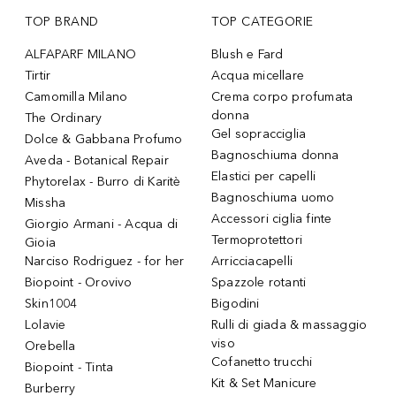
TOP BRAND
TOP CATEGORIE
ALFAPARF MILANO
Blush e Fard
Tirtir
Acqua micellare
Camomilla Milano
Crema corpo profumata
donna
The Ordinary
Gel sopracciglia
Dolce & Gabbana Profumo
Bagnoschiuma donna
Aveda - Botanical Repair
Elastici per capelli
Phytorelax - Burro di Karitè
Bagnoschiuma uomo
Missha
Accessori ciglia finte
Giorgio Armani - Acqua di
Termoprotettori
Gioia
Narciso Rodriguez - for her
Arricciacapelli
Biopoint - Orovivo
Spazzole rotanti
Skin1004
Bigodini
Lolavie
Rulli di giada & massaggio
viso
Orebella
Cofanetto trucchi
Biopoint - Tinta
Kit & Set Manicure
Burberry