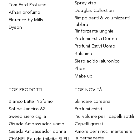
Spray viso
Tom Ford Profumo
Douglas Collection
Afnan profumo
Rimpolpanti & volumizzanti
Florence by Mills
labbra
Dyson
Rinforzante unghie
Profumi Estivi Donna
Profumi Estivi Uomo
Balsamo
Siero acido ialuronico
Phon
Make up
TOP PRODOTTI
TOP NOVITÀ
Bianco Latte Profumo
Skincare coreana
Sol de Janeiro 62
Profumi estivi
Sweed siero ciglia
Più volume per i capelli sottili
Gisada Ambassador uomo
Capelli grassi
Gisada Ambassador donna
Amore per i ricci: mantenere
la permanente
CHANEL Eau de toilette BLEU