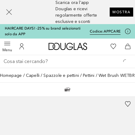
Scarica ora l'app
[navigation.slideout.screenreader]
Douglas e ricevi
MOSTRA
regolarmente offerte
esclusive e sconti
HAIRCARE DAYS! -25% su brand selezionati
Codice:
APPCARE
solo da APP
A Douglas Home
Alla Mia Li
Apri menu
Al Mio Account
Al 
Menu
Torna indietro
Esegui ricerca
Homepage
Capelli
Spazzole e pettini
Pettini
Wet Brush WETB