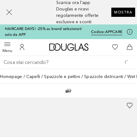
Scarica ora l'app
[navigation.slideout.screenreader]
Douglas e ricevi
MOSTRA
regolarmente offerte
esclusive e sconti
HAIRCARE DAYS! -25% su brand selezionati
Codice:
APPCARE
solo da APP
A Douglas Home
Alla Mia Li
Apri menu
Al Mio Account
Al 
Menu
Torna indietro
Esegui ricerca
Homepage
Capelli
Spazzole e pettini
Spazzole districanti
Wet 