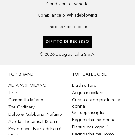
Condizioni di vendita
Compliance & Whistleblowing
Impostazioni cookie
DIRITTO DI RECESSO
©
2026
Douglas Italia S.p.A.
TOP BRAND
TOP CATEGORIE
ALFAPARF MILANO
Blush e Fard
Tirtir
Acqua micellare
Camomilla Milano
Crema corpo profumata
donna
The Ordinary
Gel sopracciglia
Dolce & Gabbana Profumo
Bagnoschiuma donna
Aveda - Botanical Repair
Elastici per capelli
Phytorelax - Burro di Karitè
Bagnoschiuma uomo