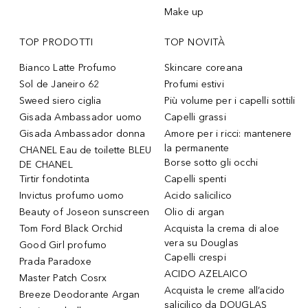
Make up
TOP PRODOTTI
TOP NOVITÀ
Bianco Latte Profumo
Skincare coreana
Sol de Janeiro 62
Profumi estivi
Sweed siero ciglia
Più volume per i capelli sottili
Gisada Ambassador uomo
Capelli grassi
Gisada Ambassador donna
Amore per i ricci: mantenere
la permanente
CHANEL Eau de toilette BLEU
Borse sotto gli occhi
DE CHANEL
Tirtir fondotinta
Capelli spenti
Invictus profumo uomo
Acido salicilico
Beauty of Joseon sunscreen
Olio di argan
Tom Ford Black Orchid
Acquista la crema di aloe
vera su Douglas
Good Girl profumo
Capelli crespi
Prada Paradoxe
ACIDO AZELAICO
Master Patch Cosrx
Acquista le creme all’acido
Breeze Deodorante Argan
salicilico da DOUGLAS