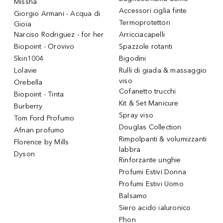
Missha
Accessori ciglia finte
Giorgio Armani - Acqua di
Termoprotettori
Gioia
Narciso Rodriguez - for her
Arricciacapelli
Biopoint - Orovivo
Spazzole rotanti
Skin1004
Bigodini
Lolavie
Rulli di giada & massaggio
viso
Orebella
Cofanetto trucchi
Biopoint - Tinta
Kit & Set Manicure
Burberry
Spray viso
Tom Ford Profumo
Douglas Collection
Afnan profumo
Rimpolpanti & volumizzanti
Florence by Mills
labbra
Dyson
Rinforzante unghie
Profumi Estivi Donna
Profumi Estivi Uomo
Balsamo
Siero acido ialuronico
Phon