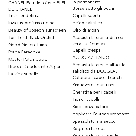
la permanente
CHANEL Eau de toilette BLEU
Borse sotto gli occhi
DE CHANEL
Tirtir fondotinta
Capelli spenti
Invictus profumo uomo
Acido salicilico
Beauty of Joseon sunscreen
Olio di argan
Tom Ford Black Orchid
Acquista la crema di aloe
vera su Douglas
Good Girl profumo
Capelli crespi
Prada Paradoxe
ACIDO AZELAICO
Master Patch Cosrx
Acquista le creme all’acido
Breeze Deodorante Argan
salicilico da DOUGLAS
La vie est belle
Colorare i capelli bianchi
Rimuovere i punti neri
Cheratina per i capelli
Tipi di capelli
Ricci senza calore
Applicare l'autoabbronzante
Spazzolatura a secco
Regali di Pasqua
Regali di Pasqua per le