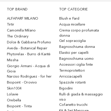
TOP BRAND
TOP CATEGORIE
ALFAPARF MILANO
Blush e Fard
Tirtir
Acqua micellare
Camomilla Milano
Crema corpo profumata
donna
The Ordinary
Gel sopracciglia
Dolce & Gabbana Profumo
Bagnoschiuma donna
Aveda - Botanical Repair
Elastici per capelli
Phytorelax - Burro di Karitè
Bagnoschiuma uomo
Missha
Accessori ciglia finte
Giorgio Armani - Acqua di
Termoprotettori
Gioia
Narciso Rodriguez - for her
Arricciacapelli
Biopoint - Orovivo
Spazzole rotanti
Skin1004
Bigodini
Lolavie
Rulli di giada & massaggio
viso
Orebella
Cofanetto trucchi
Biopoint - Tinta
Kit & Set Manicure