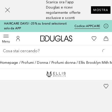
Scarica ora l'app
[navigation.slideout.screenreader]
Douglas e ricevi
MOSTRA
regolarmente offerte
esclusive e sconti
HAIRCARE DAYS! -25% su brand selezionati
Codice:
APPCARE
solo da APP
A Douglas Home
Alla Mia Li
Apri menu
Al Mio Account
Al 
Menu
Torna indietro
Esegui ricerca
Homepage
Profumi
Donna
Profumi donna
Ellis Brooklyn Mith M