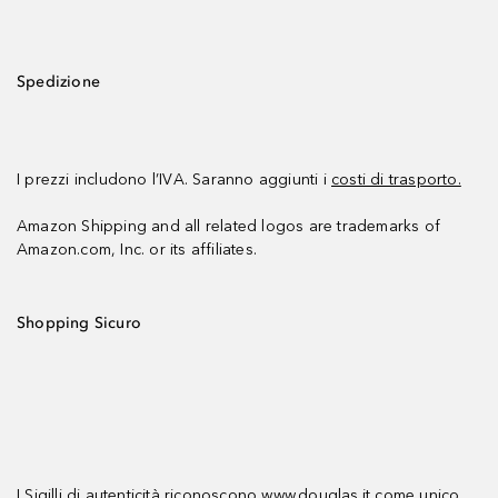
Spedizione
I prezzi includono l’IVA. Saranno aggiunti i
costi di trasporto.
Amazon Shipping and all related logos are trademarks of
Amazon.com, Inc. or its affiliates.
Shopping Sicuro
I Sigilli di autenticità riconoscono www.douglas.it come unico