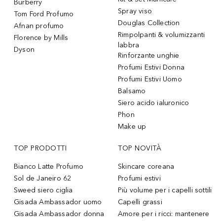
Burberry
Spray viso
Tom Ford Profumo
Douglas Collection
Afnan profumo
Rimpolpanti & volumizzanti
Florence by Mills
labbra
Dyson
Rinforzante unghie
Profumi Estivi Donna
Profumi Estivi Uomo
Balsamo
Siero acido ialuronico
Phon
Make up
TOP PRODOTTI
TOP NOVITÀ
Bianco Latte Profumo
Skincare coreana
Sol de Janeiro 62
Profumi estivi
Sweed siero ciglia
Più volume per i capelli sottili
Gisada Ambassador uomo
Capelli grassi
Gisada Ambassador donna
Amore per i ricci: mantenere