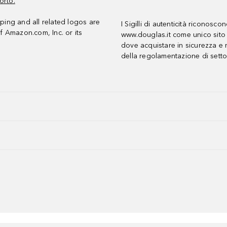
orto.
ing and all related logos are
I Sigilli di autenticità riconosco
f Amazon.com, Inc. or its
www.douglas.it come unico sito 
dove acquistare in sicurezza e n
della regolamentazione di setto