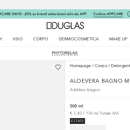
RCARE DAYS! -25% su brand selezionati solo da APP
Codice:
APPCARE
A Douglas Home
Y
VISO
CORPO
DERMOCOSMETICA
MAKE UP
menu K-BEAUTY
Apri il menu Viso
Apri il menu Corpo
Apri il menu DERMOCOSMETICA
Apri il me
Homepage
Corpo
Detergent
ALOEVERA
BAGNO M
Additivo bagno
500 ml
€ 2,40
 / 
100
ml
Totale IVA
ESTATE