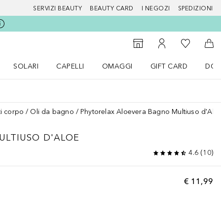
SERVIZI BEAUTY
BEAUTY CARD
I NEGOZI
SPEDIZIONI
Alla Mia Li
Storefinder
Al Mio Account
Al 
SOLARI
CAPELLI
OMAGGI
GIFT CARD
DOU
nu Make up
Apri il menu SOLARI
Apri il menu Capelli
Apri il menu OMAGGI
i corpo
Oli da bagno
Phytorelax Aloevera Bagno Multiuso d'Alo
ULTIUSO D'ALOE
4.6
(
10
)
€ 11,99