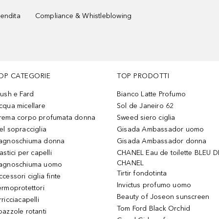
vendita
Compliance & Whistleblowing
OP CATEGORIE
TOP PRODOTTI
lush e Fard
Bianco Latte Profumo
cqua micellare
Sol de Janeiro 62
rema corpo profumata donna
Sweed siero ciglia
el sopracciglia
Gisada Ambassador uomo
agnoschiuma donna
Gisada Ambassador donna
astici per capelli
CHANEL Eau de toilette BLEU D
CHANEL
agnoschiuma uomo
Tirtir fondotinta
ccessori ciglia finte
Invictus profumo uomo
ermoprotettori
Beauty of Joseon sunscreen
ricciacapelli
Tom Ford Black Orchid
pazzole rotanti