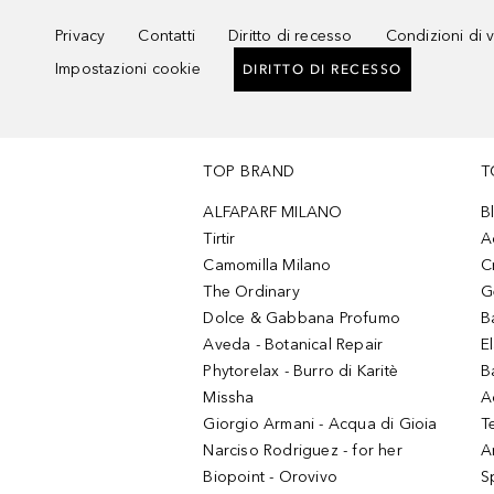
Privacy
Contatti
Diritto di recesso
Condizioni di 
Impostazioni cookie
DIRITTO DI RECESSO
TOP BRAND
T
ALFAPARF MILANO
B
Tirtir
A
Camomilla Milano
C
The Ordinary
G
Dolce & Gabbana Profumo
B
Aveda - Botanical Repair
El
Phytorelax - Burro di Karitè
B
Missha
A
Giorgio Armani - Acqua di Gioia
T
Narciso Rodriguez - for her
Ar
Biopoint - Orovivo
S