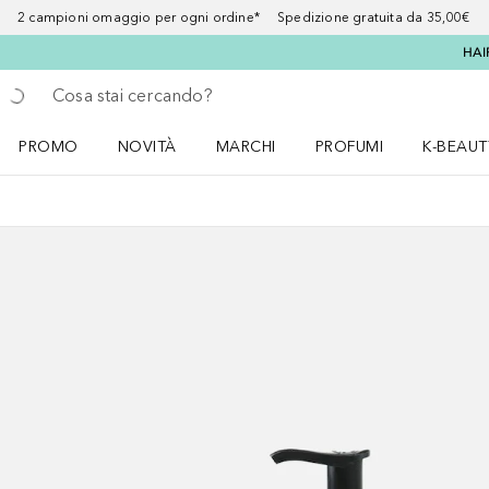
2 campioni omaggio per ogni ordine* Spedizione gratuita da 35,00€
HAI
Torna indietro
Esegui ricerca
PROMO
NOVITÀ
MARCHI
PROFUMI
K-BEAUT
Apri il menu PROMO
Apri il menu NOVITÀ
Apri il menu MARCHI
Apri il menu Profumi
Apri il 