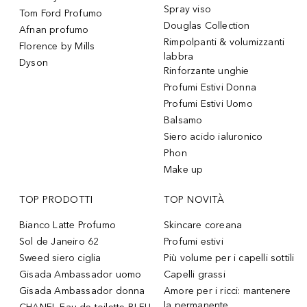
Spray viso
Tom Ford Profumo
Douglas Collection
Afnan profumo
Rimpolpanti & volumizzanti
Florence by Mills
labbra
Dyson
Rinforzante unghie
Profumi Estivi Donna
Profumi Estivi Uomo
Balsamo
Siero acido ialuronico
Phon
Make up
TOP PRODOTTI
TOP NOVITÀ
Bianco Latte Profumo
Skincare coreana
Sol de Janeiro 62
Profumi estivi
Sweed siero ciglia
Più volume per i capelli sottili
Gisada Ambassador uomo
Capelli grassi
Gisada Ambassador donna
Amore per i ricci: mantenere
la permanente