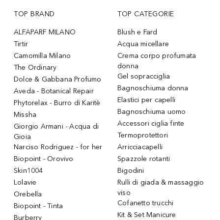
TOP BRAND
TOP CATEGORIE
ALFAPARF MILANO
Blush e Fard
Tirtir
Acqua micellare
Camomilla Milano
Crema corpo profumata
donna
The Ordinary
Gel sopracciglia
Dolce & Gabbana Profumo
Bagnoschiuma donna
Aveda - Botanical Repair
Elastici per capelli
Phytorelax - Burro di Karitè
Bagnoschiuma uomo
Missha
Accessori ciglia finte
Giorgio Armani - Acqua di
Termoprotettori
Gioia
Narciso Rodriguez - for her
Arricciacapelli
Biopoint - Orovivo
Spazzole rotanti
Skin1004
Bigodini
Lolavie
Rulli di giada & massaggio
viso
Orebella
Cofanetto trucchi
Biopoint - Tinta
Kit & Set Manicure
Burberry