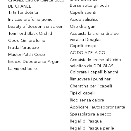
CHANEL Eau de toilette BLEU
Borse sotto gli occhi
DE CHANEL
Tirtir fondotinta
Capelli spenti
Invictus profumo uomo
Acido salicilico
Beauty of Joseon sunscreen
Olio di argan
Tom Ford Black Orchid
Acquista la crema di aloe
vera su Douglas
Good Girl profumo
Capelli crespi
Prada Paradoxe
ACIDO AZELAICO
Master Patch Cosrx
Acquista le creme all’acido
Breeze Deodorante Argan
salicilico da DOUGLAS
La vie est belle
Colorare i capelli bianchi
Rimuovere i punti neri
Cheratina per i capelli
Tipi di capelli
Ricci senza calore
Applicare l'autoabbronzante
Spazzolatura a secco
Regali di Pasqua
Regali di Pasqua per le