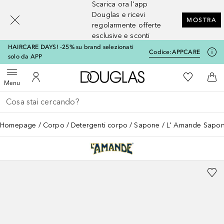
Scarica ora l'app
[navigation.slideout.screenreader]
Douglas e ricevi
MOSTRA
regolarmente offerte
esclusive e sconti
HAIRCARE DAYS! -25% su brand selezionati
Codice:
APPCARE
solo da APP
A Douglas Home
Alla Mia Li
Apri menu
Al Mio Account
Al 
Menu
Torna indietro
Esegui ricerca
Homepage
Corpo
Detergenti corpo
Sapone
L' Amande Sapone