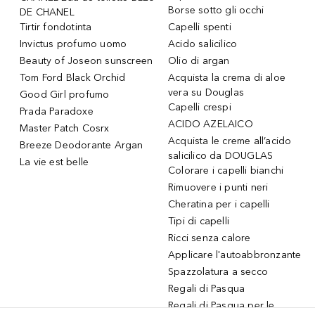
Borse sotto gli occhi
DE CHANEL
Tirtir fondotinta
Capelli spenti
Invictus profumo uomo
Acido salicilico
Beauty of Joseon sunscreen
Olio di argan
Tom Ford Black Orchid
Acquista la crema di aloe
vera su Douglas
Good Girl profumo
Capelli crespi
Prada Paradoxe
ACIDO AZELAICO
Master Patch Cosrx
Acquista le creme all’acido
Breeze Deodorante Argan
salicilico da DOUGLAS
La vie est belle
Colorare i capelli bianchi
Rimuovere i punti neri
Cheratina per i capelli
Tipi di capelli
Ricci senza calore
Applicare l'autoabbronzante
Spazzolatura a secco
Regali di Pasqua
Regali di Pasqua per le