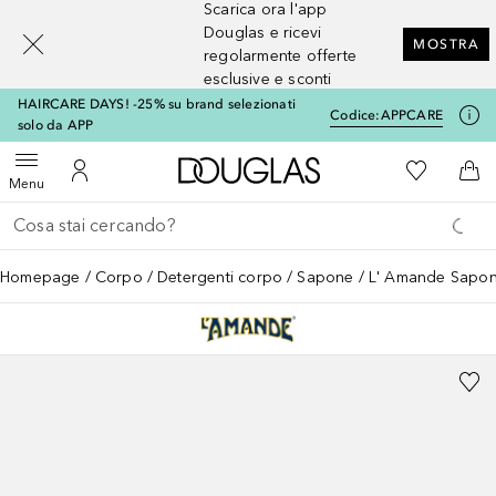
Scarica ora l'app
[navigation.slideout.screenreader]
Douglas e ricevi
MOSTRA
regolarmente offerte
esclusive e sconti
HAIRCARE DAYS! -25% su brand selezionati
Codice:
APPCARE
solo da APP
A Douglas Home
Alla Mia Li
Apri menu
Al Mio Account
Al 
Menu
Torna indietro
Esegui ricerca
Homepage
Corpo
Detergenti corpo
Sapone
L' Amande Sapone