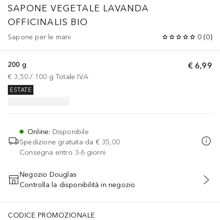
SAPONE VEGETALE LAVANDA
OFFICINALIS BIO
Sapone per le mani
0
(
0
)
200 g
€ 6,99
€ 3,50
 / 
100
g
Totale IVA
ESTATE
Online
:
Disponibile
Spedizione gratuita da
€ 35,00
Consegna entro 3-6 giorni
Negozio Douglas
Controlla la disponibilità in negozio
AGGIUNGI AL CARRELLO
CODICE PROMOZIONALE