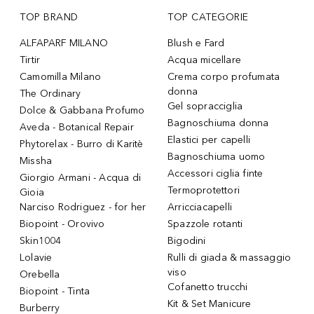
TOP BRAND
TOP CATEGORIE
ALFAPARF MILANO
Blush e Fard
Tirtir
Acqua micellare
Camomilla Milano
Crema corpo profumata
donna
The Ordinary
Gel sopracciglia
Dolce & Gabbana Profumo
Bagnoschiuma donna
Aveda - Botanical Repair
Elastici per capelli
Phytorelax - Burro di Karitè
Bagnoschiuma uomo
Missha
Accessori ciglia finte
Giorgio Armani - Acqua di
Termoprotettori
Gioia
Narciso Rodriguez - for her
Arricciacapelli
Biopoint - Orovivo
Spazzole rotanti
Skin1004
Bigodini
Lolavie
Rulli di giada & massaggio
viso
Orebella
Cofanetto trucchi
Biopoint - Tinta
Kit & Set Manicure
Burberry