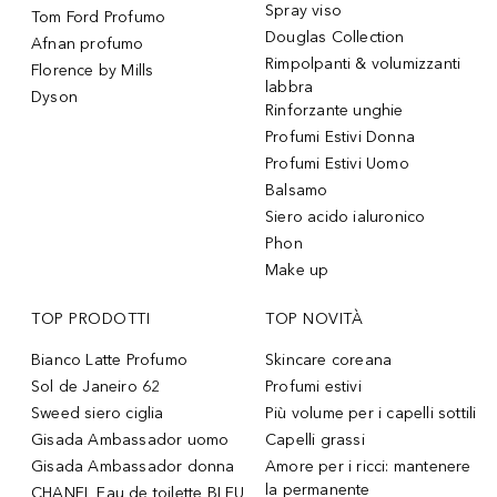
Spray viso
Tom Ford Profumo
Douglas Collection
Afnan profumo
Rimpolpanti & volumizzanti
Florence by Mills
labbra
Dyson
Rinforzante unghie
Profumi Estivi Donna
Profumi Estivi Uomo
Balsamo
Siero acido ialuronico
Phon
Make up
TOP PRODOTTI
TOP NOVITÀ
Bianco Latte Profumo
Skincare coreana
Sol de Janeiro 62
Profumi estivi
Sweed siero ciglia
Più volume per i capelli sottili
Gisada Ambassador uomo
Capelli grassi
Gisada Ambassador donna
Amore per i ricci: mantenere
la permanente
CHANEL Eau de toilette BLEU