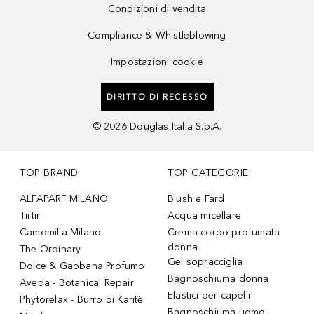
Condizioni di vendita
Compliance & Whistleblowing
Impostazioni cookie
DIRITTO DI RECESSO
©
2026
Douglas Italia S.p.A.
TOP BRAND
TOP CATEGORIE
ALFAPARF MILANO
Blush e Fard
Tirtir
Acqua micellare
Camomilla Milano
Crema corpo profumata
donna
The Ordinary
Gel sopracciglia
Dolce & Gabbana Profumo
Bagnoschiuma donna
Aveda - Botanical Repair
Elastici per capelli
Phytorelax - Burro di Karitè
Bagnoschiuma uomo