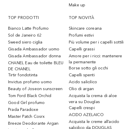
Make up
TOP PRODOTTI
TOP NOVITÀ
Bianco Latte Profumo
Skincare coreana
Sol de Janeiro 62
Profumi estivi
Sweed siero ciglia
Più volume per i capelli sottili
Gisada Ambassador uomo
Capelli grassi
Gisada Ambassador donna
Amore per i ricci: mantenere
la permanente
CHANEL Eau de toilette BLEU
Borse sotto gli occhi
DE CHANEL
Tirtir fondotinta
Capelli spenti
Invictus profumo uomo
Acido salicilico
Beauty of Joseon sunscreen
Olio di argan
Tom Ford Black Orchid
Acquista la crema di aloe
vera su Douglas
Good Girl profumo
Capelli crespi
Prada Paradoxe
ACIDO AZELAICO
Master Patch Cosrx
Acquista le creme all’acido
Breeze Deodorante Argan
salicilico da DOUGLAS