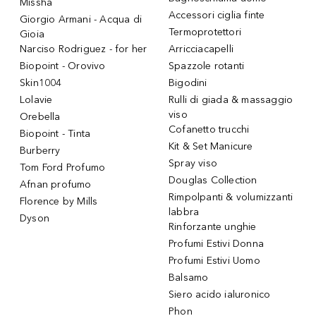
Missha
Accessori ciglia finte
Giorgio Armani - Acqua di
Termoprotettori
Gioia
Narciso Rodriguez - for her
Arricciacapelli
Biopoint - Orovivo
Spazzole rotanti
Skin1004
Bigodini
Lolavie
Rulli di giada & massaggio
viso
Orebella
Cofanetto trucchi
Biopoint - Tinta
Kit & Set Manicure
Burberry
Spray viso
Tom Ford Profumo
Douglas Collection
Afnan profumo
Rimpolpanti & volumizzanti
Florence by Mills
labbra
Dyson
Rinforzante unghie
Profumi Estivi Donna
Profumi Estivi Uomo
Balsamo
Siero acido ialuronico
Phon