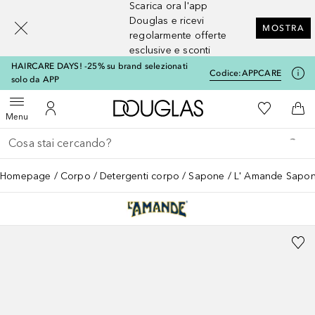
Scarica ora l'app
[navigation.slideout.screenreader]
Douglas e ricevi
MOSTRA
regolarmente offerte
esclusive e sconti
HAIRCARE DAYS! -25% su brand selezionati
Codice:
APPCARE
solo da APP
A Douglas Home
Alla Mia Li
Apri menu
Al Mio Account
Al 
Menu
Torna indietro
Esegui ricerca
Homepage
Corpo
Detergenti corpo
Sapone
L' Amande Sapone