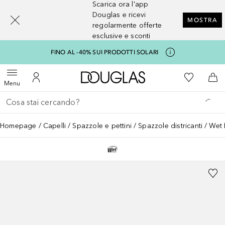
Scarica ora l'app
[navigation.slideout.screenreader]
Douglas e ricevi
MOSTRA
regolarmente offerte
esclusive e sconti
FINO AL -40% SUI PRODOTTI SOLARI
A Douglas Home
Alla Mia Li
Apri menu
Al Mio Account
Al 
Menu
Torna indietro
Esegui ricerca
Homepage
Capelli
Spazzole e pettini
Spazzole districanti
Wet 