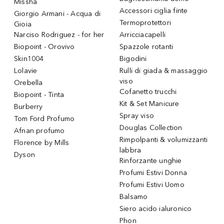
Missha
Accessori ciglia finte
Giorgio Armani - Acqua di
Termoprotettori
Gioia
Narciso Rodriguez - for her
Arricciacapelli
Biopoint - Orovivo
Spazzole rotanti
Skin1004
Bigodini
Lolavie
Rulli di giada & massaggio
viso
Orebella
Cofanetto trucchi
Biopoint - Tinta
Kit & Set Manicure
Burberry
Spray viso
Tom Ford Profumo
Douglas Collection
Afnan profumo
Rimpolpanti & volumizzanti
Florence by Mills
labbra
Dyson
Rinforzante unghie
Profumi Estivi Donna
Profumi Estivi Uomo
Balsamo
Siero acido ialuronico
Phon