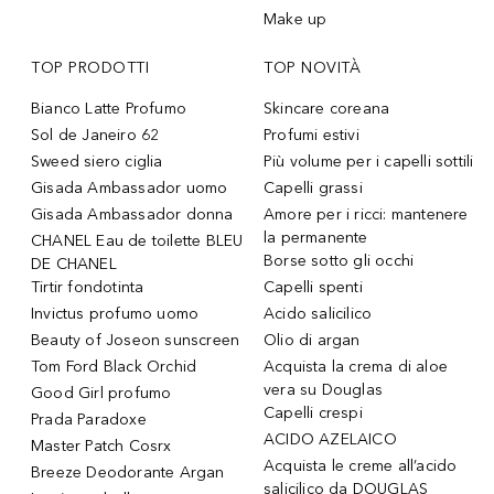
Make up
TOP PRODOTTI
TOP NOVITÀ
Bianco Latte Profumo
Skincare coreana
Sol de Janeiro 62
Profumi estivi
Sweed siero ciglia
Più volume per i capelli sottili
Gisada Ambassador uomo
Capelli grassi
Gisada Ambassador donna
Amore per i ricci: mantenere
la permanente
CHANEL Eau de toilette BLEU
Borse sotto gli occhi
DE CHANEL
Tirtir fondotinta
Capelli spenti
Invictus profumo uomo
Acido salicilico
Beauty of Joseon sunscreen
Olio di argan
Tom Ford Black Orchid
Acquista la crema di aloe
vera su Douglas
Good Girl profumo
Capelli crespi
Prada Paradoxe
ACIDO AZELAICO
Master Patch Cosrx
Acquista le creme all’acido
Breeze Deodorante Argan
salicilico da DOUGLAS