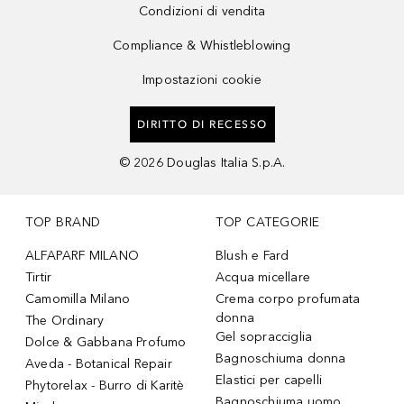
Condizioni di vendita
Compliance & Whistleblowing
Impostazioni cookie
DIRITTO DI RECESSO
©
2026
Douglas Italia S.p.A.
TOP BRAND
TOP CATEGORIE
ALFAPARF MILANO
Blush e Fard
Tirtir
Acqua micellare
Camomilla Milano
Crema corpo profumata
donna
The Ordinary
Gel sopracciglia
Dolce & Gabbana Profumo
Bagnoschiuma donna
Aveda - Botanical Repair
Elastici per capelli
Phytorelax - Burro di Karitè
Bagnoschiuma uomo