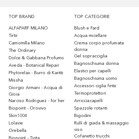
TOP BRAND
TOP CATEGORIE
ALFAPARF MILANO
Blush e Fard
Tirtir
Acqua micellare
Camomilla Milano
Crema corpo profumata
donna
The Ordinary
Gel sopracciglia
Dolce & Gabbana Profumo
Bagnoschiuma donna
Aveda - Botanical Repair
Elastici per capelli
Phytorelax - Burro di Karitè
Bagnoschiuma uomo
Missha
Accessori ciglia finte
Giorgio Armani - Acqua di
Termoprotettori
Gioia
Narciso Rodriguez - for her
Arricciacapelli
Biopoint - Orovivo
Spazzole rotanti
Skin1004
Bigodini
Lolavie
Rulli di giada & massaggio
viso
Orebella
Cofanetto trucchi
Biopoint - Tinta