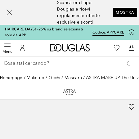
Scarica ora l'app
[navigation.slideout.screenreader]
Douglas e ricevi
MOSTRA
regolarmente offerte
esclusive e sconti
HAIRCARE DAYS! -25% su brand selezionati
Codice:
APPCARE
solo da APP
A Douglas Home
Alla Mia Li
Apri menu
Al Mio Account
Al 
Menu
Torna indietro
Esegui ricerca
Homepage
Make up
Occhi
Mascara
ASTRA MAKE-UP The Unive