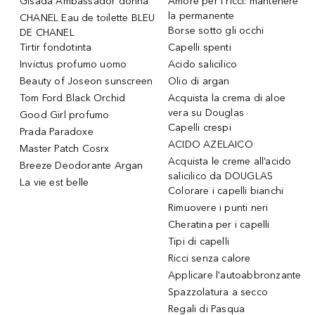
Gisada Ambassador donna
Amore per i ricci: mantenere
la permanente
CHANEL Eau de toilette BLEU
Borse sotto gli occhi
DE CHANEL
Tirtir fondotinta
Capelli spenti
Invictus profumo uomo
Acido salicilico
Beauty of Joseon sunscreen
Olio di argan
Tom Ford Black Orchid
Acquista la crema di aloe
vera su Douglas
Good Girl profumo
Capelli crespi
Prada Paradoxe
ACIDO AZELAICO
Master Patch Cosrx
Acquista le creme all’acido
Breeze Deodorante Argan
salicilico da DOUGLAS
La vie est belle
Colorare i capelli bianchi
Rimuovere i punti neri
Cheratina per i capelli
Tipi di capelli
Ricci senza calore
Applicare l'autoabbronzante
Spazzolatura a secco
Regali di Pasqua