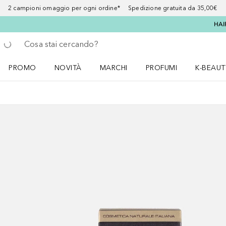
2 campioni omaggio per ogni ordine* Spedizione gratuita da 35,00€
HAI
Torna indietro
Esegui ricerca
PROMO
NOVITÀ
MARCHI
PROFUMI
K-BEAUT
Apri il menu PROMO
Apri il menu NOVITÀ
Apri il menu MARCHI
Apri il menu Profumi
Apri il 