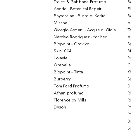
Dolce & Gabbana Profumo
B
Aveda - Botanical Repair
El
Phytorelax - Burro di Karitè
B
Missha
A
Giorgio Armani - Acqua di Gioia
T
Narciso Rodriguez - for her
Ar
Biopoint - Orovivo
S
Skin1004
B
Lolavie
R
Orebella
C
Biopoint - Tinta
K
Burberry
S
Tom Ford Profumo
D
Afnan profumo
R
Florence by Mills
R
Dyson
P
P
B
S