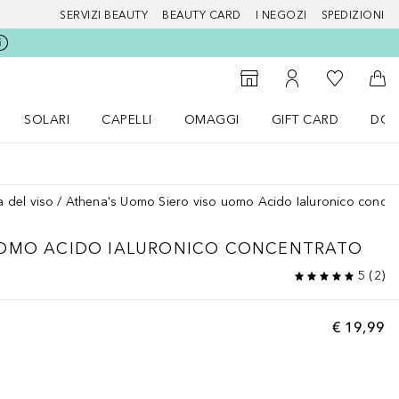
SERVIZI BEAUTY
BEAUTY CARD
I NEGOZI
SPEDIZIONI
Alla Mia Li
Storefinder
Al Mio Account
Al 
SOLARI
CAPELLI
OMAGGI
GIFT CARD
DOU
nu Make up
Apri il menu SOLARI
Apri il menu Capelli
Apri il menu OMAGGI
 del viso
Athena's Uomo Siero viso uomo Acido Ialuronico concen
UOMO ACIDO IALURONICO CONCENTRATO
5
(
2
)
€ 19,99