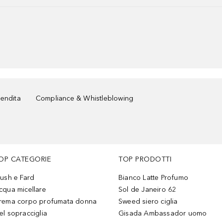
vendita
Compliance & Whistleblowing
OP CATEGORIE
TOP PRODOTTI
lush e Fard
Bianco Latte Profumo
cqua micellare
Sol de Janeiro 62
rema corpo profumata donna
Sweed siero ciglia
el sopracciglia
Gisada Ambassador uomo