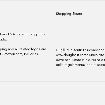
Shopping Sicuro
udono l’IVA. Saranno aggiunti i
orto.
ing and all related logos are
I Sigilli di autenticità riconosco
f Amazon.com, Inc. or its
www.douglas.it come unico sito 
dove acquistare in sicurezza e n
della regolamentazione di setto