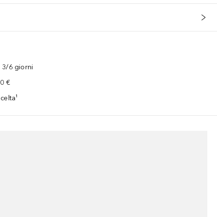
3/6 giorni
00 €
celta¹