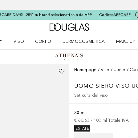
RCARE DAYS! -25% su brand selezionati solo da APP
Codice:
APPCARE
A Douglas Home
Y
VISO
CORPO
DERMOCOSMETICA
MAKE UP
menu K-BEAUTY
Apri il menu Viso
Apri il menu Corpo
Apri il menu DERMOCOSMETICA
Apri il me
Homepage
Viso
Uomo
Cura
UOMO
SIERO VISO 
Set cura del viso
30 ml
€ 66,63
 / 
100
ml
Totale IVA
ESTATE