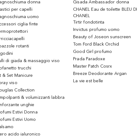
agnoschiuma donna
Gisada Ambassador donna
astici per capelli
CHANEL Eau de toilette BLEU D
CHANEL
agnoschiuma uomo
Tirtir fondotinta
ccessori ciglia finte
Invictus profumo uomo
ermoprotettori
Beauty of Joseon sunscreen
ricciacapelli
Tom Ford Black Orchid
pazzole rotanti
Good Girl profumo
igodini
Prada Paradoxe
ulli di giada & massaggio viso
Master Patch Cosrx
ofanetto trucchi
Breeze Deodorante Argan
it & Set Manicure
La vie est belle
pray viso
ouglas Collection
impolpanti & volumizzanti labbra
inforzante unghie
rofumi Estivi Donna
rofumi Estivi Uomo
alsamo
iero acido ialuronico