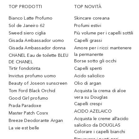
TOP PRODOTTI
TOP NOVITÀ
Bianco Latte Profumo
Skincare coreana
Sol de Janeiro 62
Profumi estivi
Sweed siero ciglia
Più volume per i capelli sottili
Gisada Ambassador uomo
Capelli grassi
Gisada Ambassador donna
Amore per i ricci: mantenere
la permanente
CHANEL Eau de toilette BLEU
Borse sotto gli occhi
DE CHANEL
Tirtir fondotinta
Capelli spenti
Invictus profumo uomo
Acido salicilico
Beauty of Joseon sunscreen
Olio di argan
Tom Ford Black Orchid
Acquista la crema di aloe
vera su Douglas
Good Girl profumo
Capelli crespi
Prada Paradoxe
ACIDO AZELAICO
Master Patch Cosrx
Acquista le creme all’acido
Breeze Deodorante Argan
salicilico da DOUGLAS
La vie est belle
Colorare i capelli bianchi