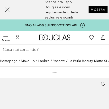
Scarica ora l'app
[navigation.slideout.screenreader]
Douglas e ricevi
MOSTRA
regolarmente offerte
esclusive e sconti
FINO AL -40% SUI PRODOTTI SOLARI
A Douglas Home
Alla Mia Li
Apri menu
Al Mio Account
Al 
Menu
Torna indietro
Esegui ricerca
Homepage
Make up
Labbra
Rossetti
La Perla Beauty Matte-Silk