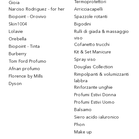
Termoprotettori
Gioia
Narciso Rodriguez - for her
Arricciacapelli
Biopoint - Orovivo
Spazzole rotanti
Skin1004
Bigodini
Lolavie
Rulli di giada & massaggio
viso
Orebella
Cofanetto trucchi
Biopoint - Tinta
Kit & Set Manicure
Burberry
Spray viso
Tom Ford Profumo
Douglas Collection
Afnan profumo
Rimpolpanti & volumizzanti
Florence by Mills
labbra
Dyson
Rinforzante unghie
Profumi Estivi Donna
Profumi Estivi Uomo
Balsamo
Siero acido ialuronico
Phon
Make up