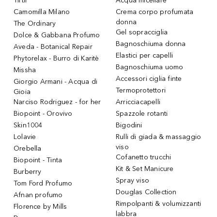
Tirtir
Acqua micellare
Camomilla Milano
Crema corpo profumata
donna
The Ordinary
Gel sopracciglia
Dolce & Gabbana Profumo
Bagnoschiuma donna
Aveda - Botanical Repair
Elastici per capelli
Phytorelax - Burro di Karitè
Bagnoschiuma uomo
Missha
Accessori ciglia finte
Giorgio Armani - Acqua di
Termoprotettori
Gioia
Narciso Rodriguez - for her
Arricciacapelli
Biopoint - Orovivo
Spazzole rotanti
Skin1004
Bigodini
Lolavie
Rulli di giada & massaggio
viso
Orebella
Cofanetto trucchi
Biopoint - Tinta
Kit & Set Manicure
Burberry
Spray viso
Tom Ford Profumo
Douglas Collection
Afnan profumo
Rimpolpanti & volumizzanti
Florence by Mills
labbra