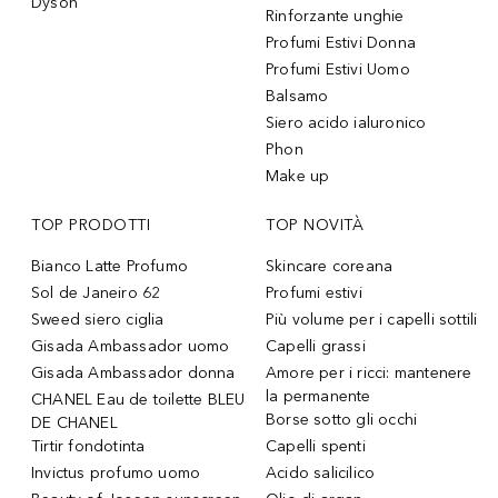
Dyson
Rinforzante unghie
Profumi Estivi Donna
Profumi Estivi Uomo
Balsamo
Siero acido ialuronico
Phon
Make up
TOP PRODOTTI
TOP NOVITÀ
Bianco Latte Profumo
Skincare coreana
Sol de Janeiro 62
Profumi estivi
Sweed siero ciglia
Più volume per i capelli sottili
Gisada Ambassador uomo
Capelli grassi
Gisada Ambassador donna
Amore per i ricci: mantenere
la permanente
CHANEL Eau de toilette BLEU
Borse sotto gli occhi
DE CHANEL
Tirtir fondotinta
Capelli spenti
Invictus profumo uomo
Acido salicilico