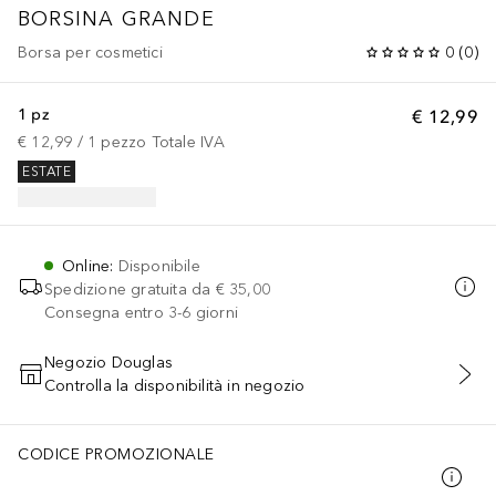
BORSINA GRANDE
Borsa per cosmetici
0
(
0
)
1 pz
€ 12,99
€ 12,99
 / 
1
pezzo
Totale IVA
ESTATE
Online
:
Disponibile
Spedizione gratuita da
€ 35,00
Consegna entro 3-6 giorni
Negozio Douglas
Controlla la disponibilità in negozio
AGGIUNGI AL CARRELLO
CODICE PROMOZIONALE