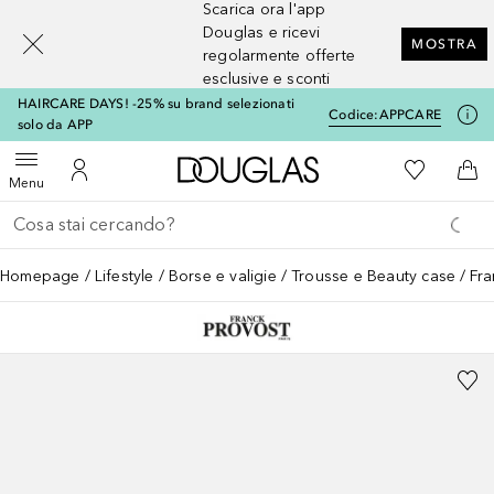
Scarica ora l'app
[navigation.slideout.screenreader]
Douglas e ricevi
MOSTRA
regolarmente offerte
esclusive e sconti
HAIRCARE DAYS! -25% su brand selezionati
Codice:
APPCARE
solo da APP
A Douglas Home
Alla Mia Li
Apri menu
Al Mio Account
Al 
Menu
Torna indietro
Esegui ricerca
Homepage
Lifestyle
Borse e valigie
Trousse e Beauty case
Fr