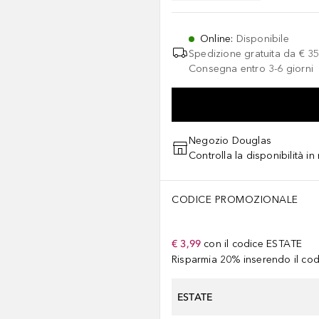
Online
:
Disponibile
Spedizione gratuita da
€ 35
Consegna entro 3-6 giorni
Negozio Douglas
Controlla la disponibilità i
CODICE PROMOZIONALE
€ 3,99
con il codice
ESTATE
Risparmia 20% inserendo il codi
ESTATE