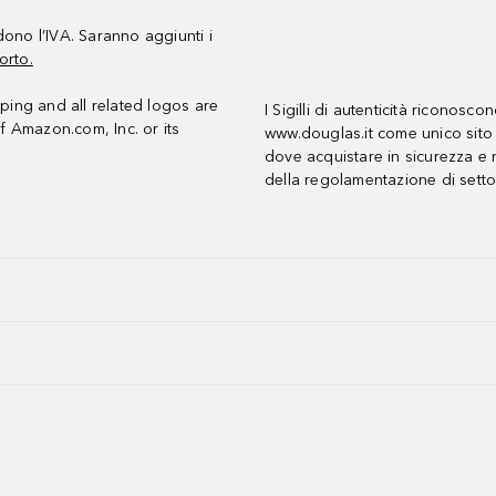
udono l’IVA. Saranno aggiunti i
orto.
ing and all related logos are
I Sigilli di autenticità riconosco
f Amazon.com, Inc. or its
www.douglas.it come unico sito 
dove acquistare in sicurezza e n
della regolamentazione di setto