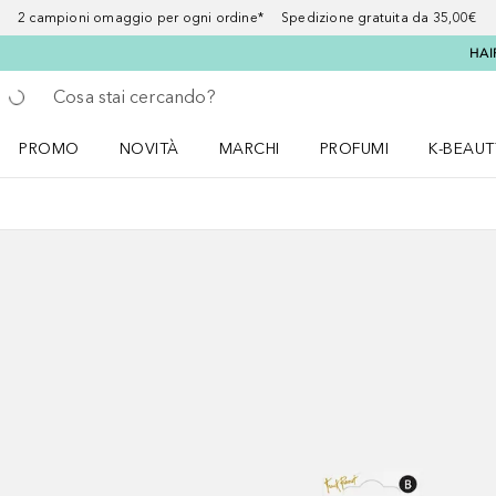
2 campioni omaggio per ogni ordine* Spedizione gratuita da 35,00€
HAI
Torna indietro
Esegui ricerca
PROMO
NOVITÀ
MARCHI
PROFUMI
K-BEAUT
Apri il menu PROMO
Apri il menu NOVITÀ
Apri il menu MARCHI
Apri il menu Profumi
Apri il 