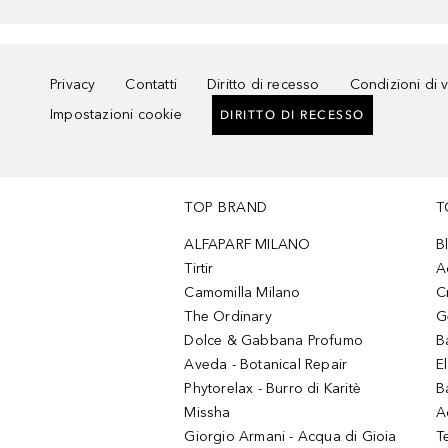
Privacy
Contatti
Diritto di recesso
Condizioni di 
Impostazioni cookie
DIRITTO DI RECESSO
TOP BRAND
T
ALFAPARF MILANO
B
Tirtir
A
Camomilla Milano
C
The Ordinary
G
Dolce & Gabbana Profumo
B
Aveda - Botanical Repair
El
Phytorelax - Burro di Karitè
B
Missha
A
Giorgio Armani - Acqua di Gioia
T