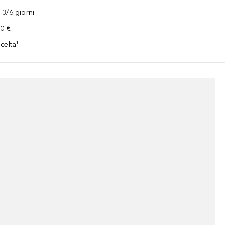
3/6 giorni
00 €
celta¹