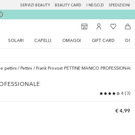
SERVIZI BEAUTY
BEAUTY CARD
I NEGOZI
SPEDIZIONI
Alla Mia Li
Storefinder
Al Mio Account
Al 
SOLARI
CAPELLI
OMAGGI
GIFT CARD
DOU
nu Make up
Apri il menu SOLARI
Apri il menu Capelli
Apri il menu OMAGGI
e pettini
Pettini
Frank Provost PETTINE MANICO PROFESSIONALE
OFESSIONALE
4
(
3
)
€ 4,99