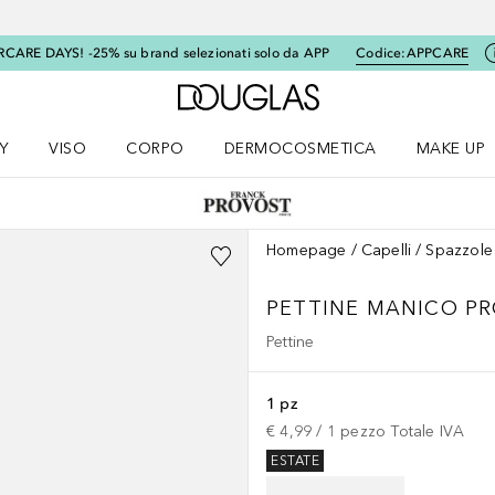
RCARE DAYS! -25% su brand selezionati solo da APP
Codice:
APPCARE
A Douglas Home
Y
VISO
CORPO
DERMOCOSMETICA
MAKE UP
menu K-BEAUTY
Apri il menu Viso
Apri il menu Corpo
Apri il menu DERMOCOSMETICA
Apri il me
Homepage
Capelli
Spazzole 
PETTINE MANICO PR
Pettine
1 pz
€ 4,99
 / 
1
pezzo
Totale IVA
ESTATE