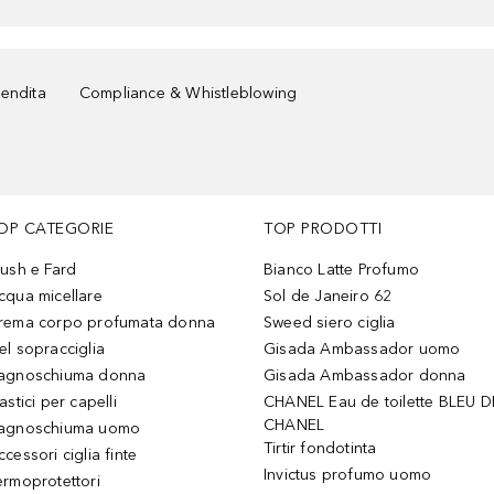
vendita
Compliance & Whistleblowing
OP CATEGORIE
TOP PRODOTTI
lush e Fard
Bianco Latte Profumo
cqua micellare
Sol de Janeiro 62
rema corpo profumata donna
Sweed siero ciglia
el sopracciglia
Gisada Ambassador uomo
agnoschiuma donna
Gisada Ambassador donna
astici per capelli
CHANEL Eau de toilette BLEU D
CHANEL
agnoschiuma uomo
Tirtir fondotinta
ccessori ciglia finte
Invictus profumo uomo
ermoprotettori