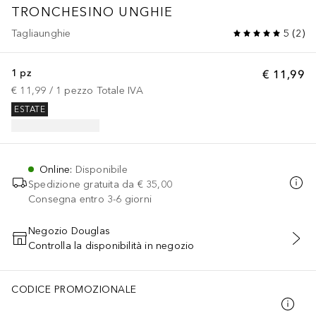
TRONCHESINO UNGHIE
Tagliaunghie
5
(
2
)
1 pz
€ 11,99
€ 11,99
 / 
1
pezzo
Totale IVA
ESTATE
Online
:
Disponibile
Spedizione gratuita da
€ 35,00
Consegna entro 3-6 giorni
Negozio Douglas
Controlla la disponibilità in negozio
AGGIUNGI AL CARRELLO
CODICE PROMOZIONALE