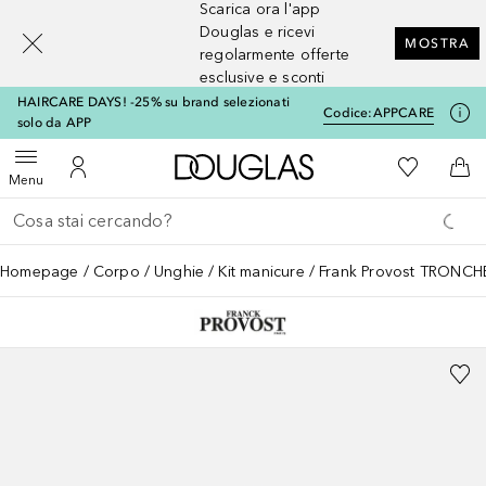
Scarica ora l'app
[navigation.slideout.screenreader]
Douglas e ricevi
MOSTRA
regolarmente offerte
esclusive e sconti
HAIRCARE DAYS! -25% su brand selezionati
Codice:
APPCARE
solo da APP
A Douglas Home
Alla Mia Li
Apri menu
Al Mio Account
Al 
Menu
Torna indietro
Esegui ricerca
Homepage
Corpo
Unghie
Kit manicure
Frank Provost TRONC