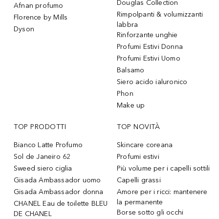
Douglas Collection
Afnan profumo
Rimpolpanti & volumizzanti
Florence by Mills
labbra
Dyson
Rinforzante unghie
Profumi Estivi Donna
Profumi Estivi Uomo
Balsamo
Siero acido ialuronico
Phon
Make up
TOP PRODOTTI
TOP NOVITÀ
Bianco Latte Profumo
Skincare coreana
Sol de Janeiro 62
Profumi estivi
Sweed siero ciglia
Più volume per i capelli sottili
Gisada Ambassador uomo
Capelli grassi
Gisada Ambassador donna
Amore per i ricci: mantenere
la permanente
CHANEL Eau de toilette BLEU
Borse sotto gli occhi
DE CHANEL