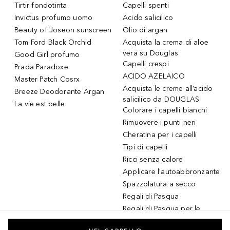
Tirtir fondotinta
Capelli spenti
Invictus profumo uomo
Acido salicilico
Beauty of Joseon sunscreen
Olio di argan
Tom Ford Black Orchid
Acquista la crema di aloe
vera su Douglas
Good Girl profumo
Capelli crespi
Prada Paradoxe
ACIDO AZELAICO
Master Patch Cosrx
Acquista le creme all’acido
Breeze Deodorante Argan
salicilico da DOUGLAS
La vie est belle
Colorare i capelli bianchi
Rimuovere i punti neri
Cheratina per i capelli
Tipi di capelli
Ricci senza calore
Applicare l'autoabbronzante
Spazzolatura a secco
Regali di Pasqua
Regali di Pasqua per le
donne