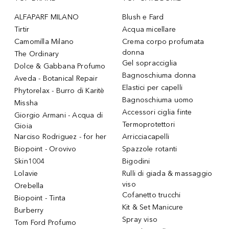
ALFAPARF MILANO
Blush e Fard
Tirtir
Acqua micellare
Camomilla Milano
Crema corpo profumata
donna
The Ordinary
Gel sopracciglia
Dolce & Gabbana Profumo
Bagnoschiuma donna
Aveda - Botanical Repair
Elastici per capelli
Phytorelax - Burro di Karitè
Bagnoschiuma uomo
Missha
Accessori ciglia finte
Giorgio Armani - Acqua di
Termoprotettori
Gioia
Narciso Rodriguez - for her
Arricciacapelli
Biopoint - Orovivo
Spazzole rotanti
Skin1004
Bigodini
Lolavie
Rulli di giada & massaggio
viso
Orebella
Cofanetto trucchi
Biopoint - Tinta
Kit & Set Manicure
Burberry
Spray viso
Tom Ford Profumo