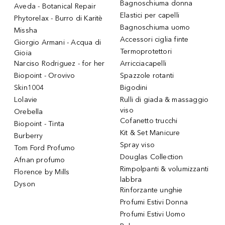
Bagnoschiuma donna
Aveda - Botanical Repair
Elastici per capelli
Phytorelax - Burro di Karitè
Bagnoschiuma uomo
Missha
Accessori ciglia finte
Giorgio Armani - Acqua di
Termoprotettori
Gioia
Narciso Rodriguez - for her
Arricciacapelli
Biopoint - Orovivo
Spazzole rotanti
Skin1004
Bigodini
Lolavie
Rulli di giada & massaggio
viso
Orebella
Cofanetto trucchi
Biopoint - Tinta
Kit & Set Manicure
Burberry
Spray viso
Tom Ford Profumo
Douglas Collection
Afnan profumo
Rimpolpanti & volumizzanti
Florence by Mills
labbra
Dyson
Rinforzante unghie
Profumi Estivi Donna
Profumi Estivi Uomo