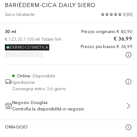
BARIÉDERM-CICA DAILY SIERO
Siero Idratante
0
(
0
)
30 ml
Prezzo originario
€ 40,90
€ 36,99
€ 123,30
 / 
100
ml
Totale IVA
Prezzo più basso
€ 36,99
DERMOCOSMETICA
Online
:
Disponibile
Spedizione
Consegna entro 3-6 giorni
Negozio Douglas
Controlla la disponibilità in negozio
AGGIUNGI AL CARRELLO
OMAGGIO