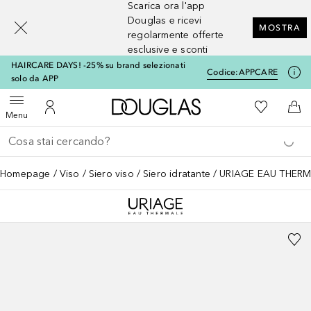
Scarica ora l'app
[navigation.slideout.screenreader]
Douglas e ricevi
MOSTRA
regolarmente offerte
esclusive e sconti
HAIRCARE DAYS! -25% su brand selezionati
Codice:
APPCARE
solo da APP
A Douglas Home
Alla Mia Li
Apri menu
Al Mio Account
Al 
Menu
Torna indietro
Esegui ricerca
Homepage
Viso
Siero viso
Siero idratante
URIAGE EAU THERMA