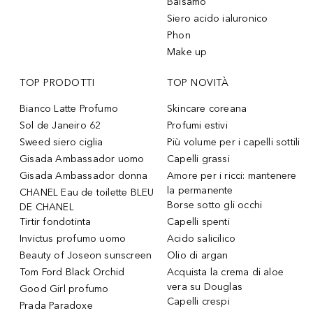
Balsamo
Siero acido ialuronico
Phon
Make up
TOP PRODOTTI
TOP NOVITÀ
Bianco Latte Profumo
Skincare coreana
Sol de Janeiro 62
Profumi estivi
Sweed siero ciglia
Più volume per i capelli sottili
Gisada Ambassador uomo
Capelli grassi
Gisada Ambassador donna
Amore per i ricci: mantenere
la permanente
CHANEL Eau de toilette BLEU
Borse sotto gli occhi
DE CHANEL
Tirtir fondotinta
Capelli spenti
Invictus profumo uomo
Acido salicilico
Beauty of Joseon sunscreen
Olio di argan
Tom Ford Black Orchid
Acquista la crema di aloe
vera su Douglas
Good Girl profumo
Capelli crespi
Prada Paradoxe