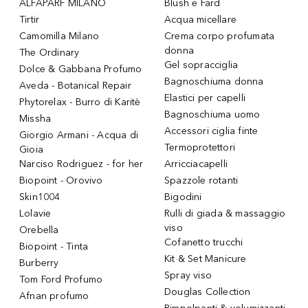
ALFAPARF MILANO
Blush e Fard
Tirtir
Acqua micellare
Camomilla Milano
Crema corpo profumata
donna
The Ordinary
Gel sopracciglia
Dolce & Gabbana Profumo
Bagnoschiuma donna
Aveda - Botanical Repair
Elastici per capelli
Phytorelax - Burro di Karitè
Bagnoschiuma uomo
Missha
Accessori ciglia finte
Giorgio Armani - Acqua di
Termoprotettori
Gioia
Narciso Rodriguez - for her
Arricciacapelli
Biopoint - Orovivo
Spazzole rotanti
Skin1004
Bigodini
Lolavie
Rulli di giada & massaggio
viso
Orebella
Cofanetto trucchi
Biopoint - Tinta
Kit & Set Manicure
Burberry
Spray viso
Tom Ford Profumo
Douglas Collection
Afnan profumo