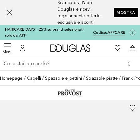
Scarica ora l'app
[navigation.slideout.screenreader]
Douglas e ricevi
MOSTRA
regolarmente offerte
esclusive e sconti
HAIRCARE DAYS! -25% su brand selezionati
Codice:
APPCARE
solo da APP
A Douglas Home
Alla Mia Li
Apri menu
Al Mio Account
Al 
Menu
Torna indietro
Esegui ricerca
Homepage
Capelli
Spazzole e pettini
Spazzole piatte
Frank P