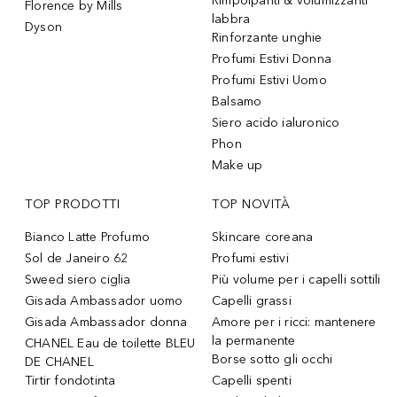
Rimpolpanti & volumizzanti
Florence by Mills
labbra
Dyson
Rinforzante unghie
Profumi Estivi Donna
Profumi Estivi Uomo
Balsamo
Siero acido ialuronico
Phon
Make up
TOP PRODOTTI
TOP NOVITÀ
Bianco Latte Profumo
Skincare coreana
Sol de Janeiro 62
Profumi estivi
Sweed siero ciglia
Più volume per i capelli sottili
Gisada Ambassador uomo
Capelli grassi
Gisada Ambassador donna
Amore per i ricci: mantenere
la permanente
CHANEL Eau de toilette BLEU
Borse sotto gli occhi
DE CHANEL
Tirtir fondotinta
Capelli spenti