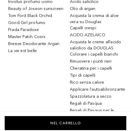
Invictus profumo uomo
Acido salicilico
Beauty of Joseon sunscreen
Olio di argan
Tom Ford Black Orchid
Acquista la crema di aloe
vera su Douglas
Good Girl profumo
Capelli crespi
Prada Paradoxe
ACIDO AZELAICO
Master Patch Cosrx
Acquista le creme all’acido
Breeze Deodorante Argan
salicilico da DOUGLAS
La vie est belle
Colorare i capelli bianchi
Rimuovere i punti neri
Cheratina per i capelli
Tipi di capelli
Ricci senza calore
Applicare l'autoabbronzante
Spazzolatura a secco
Regali di Pasqua
Regali di Pasqua per le
donne
Regali di Pasqua per gli
NEL CARRELLO
uomini