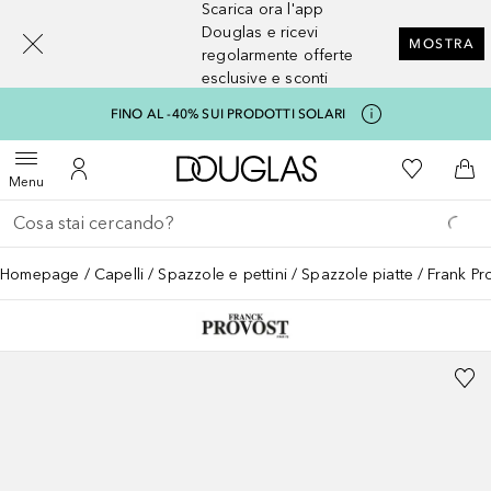
Scarica ora l'app
[navigation.slideout.screenreader]
Douglas e ricevi
MOSTRA
regolarmente offerte
esclusive e sconti
FINO AL -40% SUI PRODOTTI SOLARI
A Douglas Home
Alla Mia Li
Apri menu
Al Mio Account
Al 
Menu
Torna indietro
Esegui ricerca
Homepage
Capelli
Spazzole e pettini
Spazzole piatte
Frank P