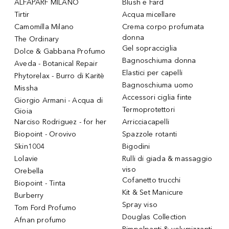
ALFAPARF MILANO
Blush e Fard
Tirtir
Acqua micellare
Camomilla Milano
Crema corpo profumata
donna
The Ordinary
Gel sopracciglia
Dolce & Gabbana Profumo
Bagnoschiuma donna
Aveda - Botanical Repair
Elastici per capelli
Phytorelax - Burro di Karitè
Bagnoschiuma uomo
Missha
Accessori ciglia finte
Giorgio Armani - Acqua di
Termoprotettori
Gioia
Narciso Rodriguez - for her
Arricciacapelli
Biopoint - Orovivo
Spazzole rotanti
Skin1004
Bigodini
Lolavie
Rulli di giada & massaggio
viso
Orebella
Cofanetto trucchi
Biopoint - Tinta
Kit & Set Manicure
Burberry
Spray viso
Tom Ford Profumo
Douglas Collection
Afnan profumo