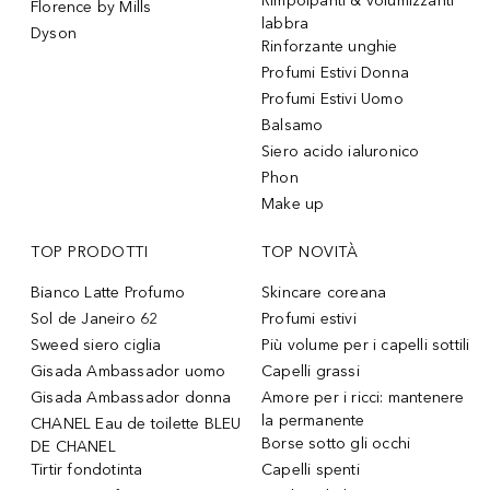
Rimpolpanti & volumizzanti
Florence by Mills
labbra
Dyson
Rinforzante unghie
Profumi Estivi Donna
Profumi Estivi Uomo
Balsamo
Siero acido ialuronico
Phon
Make up
TOP PRODOTTI
TOP NOVITÀ
Bianco Latte Profumo
Skincare coreana
Sol de Janeiro 62
Profumi estivi
Sweed siero ciglia
Più volume per i capelli sottili
Gisada Ambassador uomo
Capelli grassi
Gisada Ambassador donna
Amore per i ricci: mantenere
la permanente
CHANEL Eau de toilette BLEU
Borse sotto gli occhi
DE CHANEL
Tirtir fondotinta
Capelli spenti