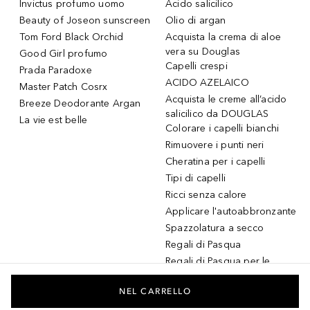
Invictus profumo uomo
Acido salicilico
Beauty of Joseon sunscreen
Olio di argan
Tom Ford Black Orchid
Acquista la crema di aloe
vera su Douglas
Good Girl profumo
Capelli crespi
Prada Paradoxe
ACIDO AZELAICO
Master Patch Cosrx
Acquista le creme all’acido
Breeze Deodorante Argan
salicilico da DOUGLAS
La vie est belle
Colorare i capelli bianchi
Rimuovere i punti neri
Cheratina per i capelli
Tipi di capelli
Ricci senza calore
Applicare l'autoabbronzante
Spazzolatura a secco
Regali di Pasqua
Regali di Pasqua per le
donne
Regali di Pasqua per gli
NEL CARRELLO
uomini