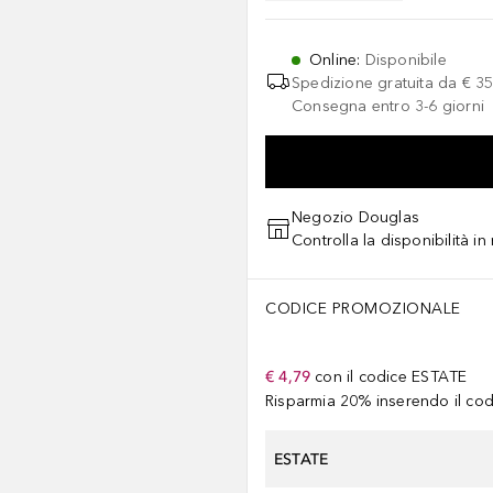
Online
:
Disponibile
Spedizione gratuita da
€ 35
Consegna entro 3-6 giorni
Negozio Douglas
Controlla la disponibilità i
CODICE PROMOZIONALE
€ 4,79
con il codice
ESTATE
Risparmia 20% inserendo il codi
ESTATE