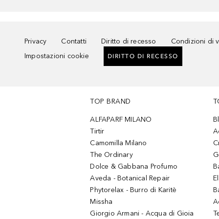
Privacy
Contatti
Diritto di recesso
Condizioni di 
Impostazioni cookie
DIRITTO DI RECESSO
TOP BRAND
T
ALFAPARF MILANO
B
Tirtir
A
Camomilla Milano
C
The Ordinary
G
Dolce & Gabbana Profumo
B
Aveda - Botanical Repair
El
Phytorelax - Burro di Karitè
B
Missha
A
Giorgio Armani - Acqua di Gioia
T