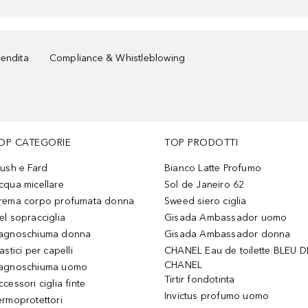
vendita
Compliance & Whistleblowing
OP CATEGORIE
TOP PRODOTTI
lush e Fard
Bianco Latte Profumo
cqua micellare
Sol de Janeiro 62
rema corpo profumata donna
Sweed siero ciglia
el sopracciglia
Gisada Ambassador uomo
agnoschiuma donna
Gisada Ambassador donna
astici per capelli
CHANEL Eau de toilette BLEU D
CHANEL
agnoschiuma uomo
Tirtir fondotinta
ccessori ciglia finte
Invictus profumo uomo
ermoprotettori