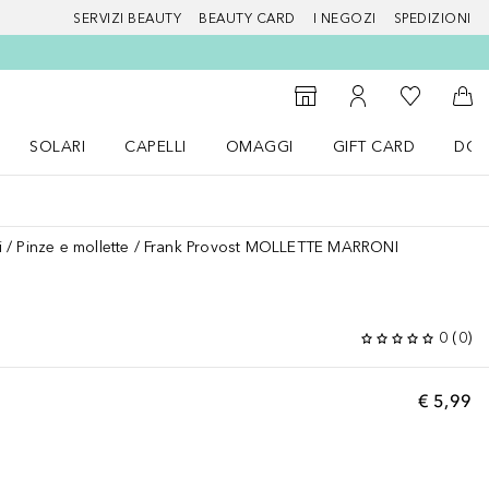
SERVIZI BEAUTY
BEAUTY CARD
I NEGOZI
SPEDIZIONI
Alla Mia Li
Storefinder
Al Mio Account
Al 
SOLARI
CAPELLI
OMAGGI
GIFT CARD
DOU
nu Make up
Apri il menu SOLARI
Apri il menu Capelli
Apri il menu OMAGGI
i
Pinze e mollette
Frank Provost MOLLETTE MARRONI
0
(
0
)
€ 5,99