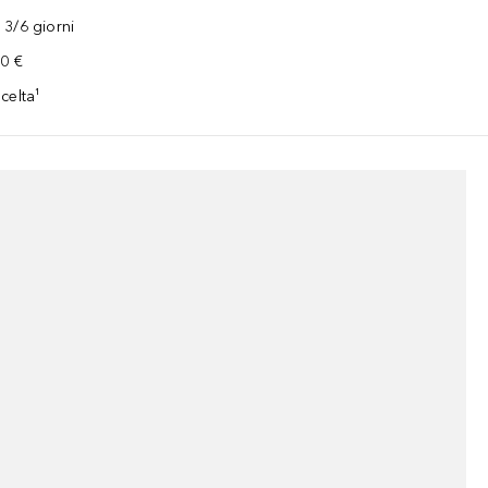
3/6 giorni
00 €
celta¹