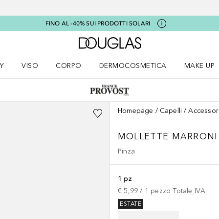
FINO AL -40% SUI PRODOTTI SOLARI
A Douglas Home
Y
VISO
CORPO
DERMOCOSMETICA
MAKE UP
menu K-BEAUTY
Apri il menu Viso
Apri il menu Corpo
Apri il menu DERMOCOSMETICA
Apri il me
Homepage
Capelli
Accessor
MOLLETTE MARRONI
Pinza
1 pz
€ 5,99
 / 
1
pezzo
Totale IVA
ESTATE