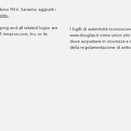
udono l’IVA. Saranno aggiunti i
orto.
ing and all related logos are
I Sigilli di autenticità riconosco
f Amazon.com, Inc. or its
www.douglas.it come unico sito 
dove acquistare in sicurezza e n
della regolamentazione di setto