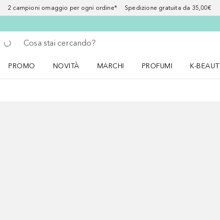
2 campioni omaggio per ogni ordine* Spedizione gratuita da 35,00€
Torna indietro
Esegui ricerca
PROMO
NOVITÀ
MARCHI
PROFUMI
K-BEAUT
Apri il menu PROMO
Apri il menu NOVITÀ
Apri il menu MARCHI
Apri il menu Profumi
Apri il 