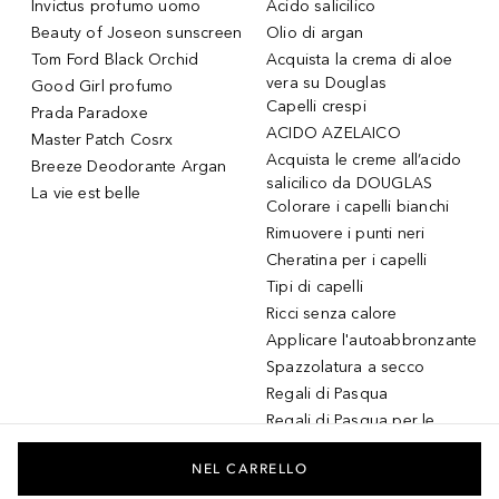
Invictus profumo uomo
Acido salicilico
Beauty of Joseon sunscreen
Olio di argan
Tom Ford Black Orchid
Acquista la crema di aloe
vera su Douglas
Good Girl profumo
Capelli crespi
Prada Paradoxe
ACIDO AZELAICO
Master Patch Cosrx
Acquista le creme all’acido
Breeze Deodorante Argan
salicilico da DOUGLAS
La vie est belle
Colorare i capelli bianchi
Rimuovere i punti neri
Cheratina per i capelli
Tipi di capelli
Ricci senza calore
Applicare l'autoabbronzante
Spazzolatura a secco
Regali di Pasqua
Regali di Pasqua per le
donne
Regali di Pasqua per gli
NEL CARRELLO
uomini