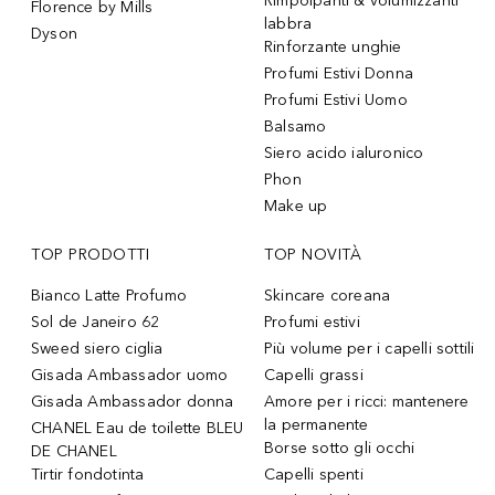
Rimpolpanti & volumizzanti
Florence by Mills
labbra
Dyson
Rinforzante unghie
Profumi Estivi Donna
Profumi Estivi Uomo
Balsamo
Siero acido ialuronico
Phon
Make up
TOP PRODOTTI
TOP NOVITÀ
Bianco Latte Profumo
Skincare coreana
Sol de Janeiro 62
Profumi estivi
Sweed siero ciglia
Più volume per i capelli sottili
Gisada Ambassador uomo
Capelli grassi
Gisada Ambassador donna
Amore per i ricci: mantenere
la permanente
CHANEL Eau de toilette BLEU
Borse sotto gli occhi
DE CHANEL
Tirtir fondotinta
Capelli spenti