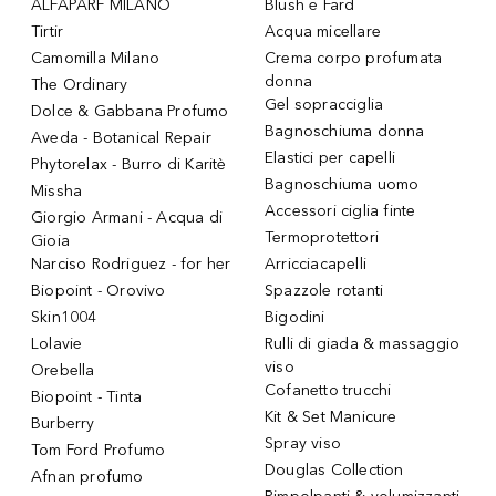
ALFAPARF MILANO
Blush e Fard
Tirtir
Acqua micellare
Camomilla Milano
Crema corpo profumata
donna
The Ordinary
Gel sopracciglia
Dolce & Gabbana Profumo
Bagnoschiuma donna
Aveda - Botanical Repair
Elastici per capelli
Phytorelax - Burro di Karitè
Bagnoschiuma uomo
Missha
Accessori ciglia finte
Giorgio Armani - Acqua di
Termoprotettori
Gioia
Narciso Rodriguez - for her
Arricciacapelli
Biopoint - Orovivo
Spazzole rotanti
Skin1004
Bigodini
Lolavie
Rulli di giada & massaggio
viso
Orebella
Cofanetto trucchi
Biopoint - Tinta
Kit & Set Manicure
Burberry
Spray viso
Tom Ford Profumo
Douglas Collection
Afnan profumo