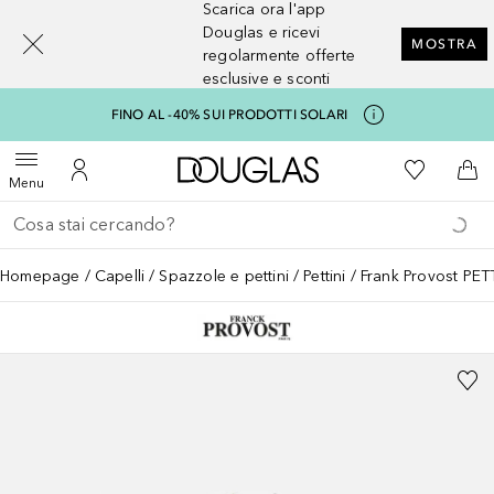
Scarica ora l'app
[navigation.slideout.screenreader]
Douglas e ricevi
MOSTRA
regolarmente offerte
esclusive e sconti
FINO AL -40% SUI PRODOTTI SOLARI
A Douglas Home
Alla Mia Li
Apri menu
Al Mio Account
Al 
Menu
Torna indietro
Esegui ricerca
Homepage
Capelli
Spazzole e pettini
Pettini
Frank Provost P