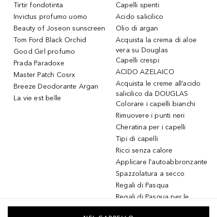
Tirtir fondotinta
Capelli spenti
Invictus profumo uomo
Acido salicilico
Beauty of Joseon sunscreen
Olio di argan
Tom Ford Black Orchid
Acquista la crema di aloe
vera su Douglas
Good Girl profumo
Capelli crespi
Prada Paradoxe
ACIDO AZELAICO
Master Patch Cosrx
Acquista le creme all’acido
Breeze Deodorante Argan
salicilico da DOUGLAS
La vie est belle
Colorare i capelli bianchi
Rimuovere i punti neri
Cheratina per i capelli
Tipi di capelli
Ricci senza calore
Applicare l'autoabbronzante
Spazzolatura a secco
Regali di Pasqua
Regali di Pasqua per le
donne