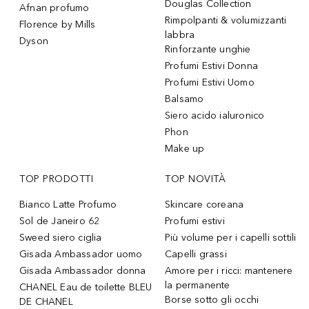
Douglas Collection
Afnan profumo
Rimpolpanti & volumizzanti
Florence by Mills
labbra
Dyson
Rinforzante unghie
Profumi Estivi Donna
Profumi Estivi Uomo
Balsamo
Siero acido ialuronico
Phon
Make up
TOP PRODOTTI
TOP NOVITÀ
Bianco Latte Profumo
Skincare coreana
Sol de Janeiro 62
Profumi estivi
Sweed siero ciglia
Più volume per i capelli sottili
Gisada Ambassador uomo
Capelli grassi
Gisada Ambassador donna
Amore per i ricci: mantenere
la permanente
CHANEL Eau de toilette BLEU
Borse sotto gli occhi
DE CHANEL