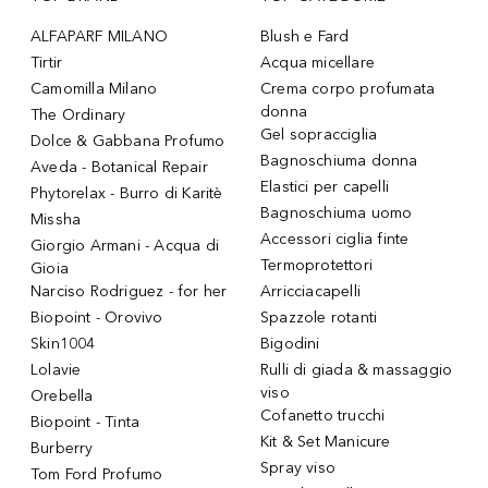
ALFAPARF MILANO
Blush e Fard
Tirtir
Acqua micellare
Camomilla Milano
Crema corpo profumata
donna
The Ordinary
Gel sopracciglia
Dolce & Gabbana Profumo
Bagnoschiuma donna
Aveda - Botanical Repair
Elastici per capelli
Phytorelax - Burro di Karitè
Bagnoschiuma uomo
Missha
Accessori ciglia finte
Giorgio Armani - Acqua di
Termoprotettori
Gioia
Narciso Rodriguez - for her
Arricciacapelli
Biopoint - Orovivo
Spazzole rotanti
Skin1004
Bigodini
Lolavie
Rulli di giada & massaggio
viso
Orebella
Cofanetto trucchi
Biopoint - Tinta
Kit & Set Manicure
Burberry
Spray viso
Tom Ford Profumo