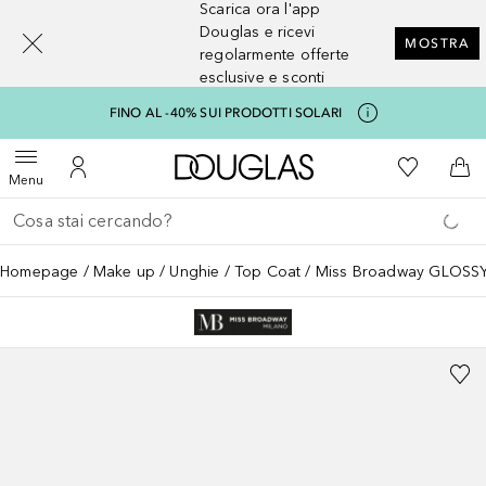
Scarica ora l'app
[navigation.slideout.screenreader]
Douglas e ricevi
MOSTRA
regolarmente offerte
esclusive e sconti
FINO AL -40% SUI PRODOTTI SOLARI
A Douglas Home
Alla Mia Li
Apri menu
Al Mio Account
Al 
Menu
Torna indietro
Esegui ricerca
Homepage
Make up
Unghie
Top Coat
Miss Broadway GLOSS