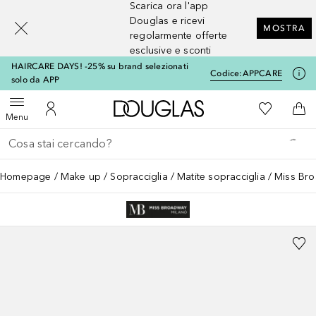
Scarica ora l'app
[navigation.slideout.screenreader]
Douglas e ricevi
MOSTRA
regolarmente offerte
esclusive e sconti
HAIRCARE DAYS! -25% su brand selezionati
Codice:
APPCARE
solo da APP
A Douglas Home
Alla Mia Li
Apri menu
Al Mio Account
Al 
Menu
Torna indietro
Esegui ricerca
Homepage
Make up
Sopracciglia
Matite sopracciglia
Miss Br