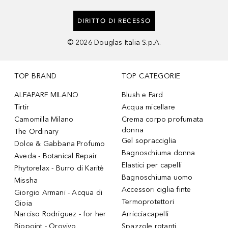
DIRITTO DI RECESSO
©
2026
Douglas Italia S.p.A.
TOP BRAND
TOP CATEGORIE
ALFAPARF MILANO
Blush e Fard
Tirtir
Acqua micellare
Camomilla Milano
Crema corpo profumata
donna
The Ordinary
Gel sopracciglia
Dolce & Gabbana Profumo
Bagnoschiuma donna
Aveda - Botanical Repair
Elastici per capelli
Phytorelax - Burro di Karitè
Bagnoschiuma uomo
Missha
Accessori ciglia finte
Giorgio Armani - Acqua di
Termoprotettori
Gioia
Narciso Rodriguez - for her
Arricciacapelli
Biopoint - Orovivo
Spazzole rotanti