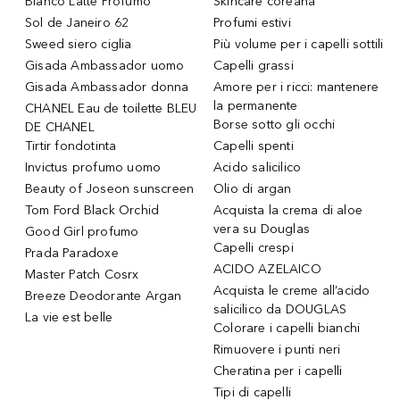
Bianco Latte Profumo
Skincare coreana
Sol de Janeiro 62
Profumi estivi
Sweed siero ciglia
Più volume per i capelli sottili
Gisada Ambassador uomo
Capelli grassi
Gisada Ambassador donna
Amore per i ricci: mantenere
la permanente
CHANEL Eau de toilette BLEU
Borse sotto gli occhi
DE CHANEL
Tirtir fondotinta
Capelli spenti
Invictus profumo uomo
Acido salicilico
Beauty of Joseon sunscreen
Olio di argan
Tom Ford Black Orchid
Acquista la crema di aloe
vera su Douglas
Good Girl profumo
Capelli crespi
Prada Paradoxe
ACIDO AZELAICO
Master Patch Cosrx
Acquista le creme all’acido
Breeze Deodorante Argan
salicilico da DOUGLAS
La vie est belle
Colorare i capelli bianchi
Rimuovere i punti neri
Cheratina per i capelli
Tipi di capelli