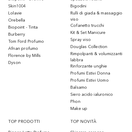
Skin1004
Bigodini
Lolavie
Rulli di giada & massaggio
viso
Orebella
Cofanetto trucchi
Biopoint - Tinta
Kit & Set Manicure
Burberry
Spray viso
Tom Ford Profumo
Douglas Collection
Afnan profumo
Rimpolpanti & volumizzanti
Florence by Mills
labbra
Dyson
Rinforzante unghie
Profumi Estivi Donna
Profumi Estivi Uomo
Balsamo
Siero acido ialuronico
Phon
Make up
TOP PRODOTTI
TOP NOVITÀ