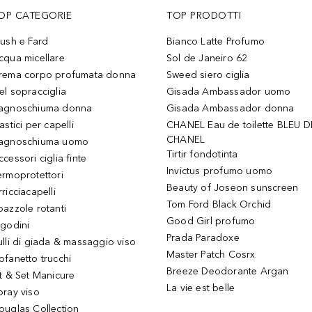
OP CATEGORIE
TOP PRODOTTI
lush e Fard
Bianco Latte Profumo
cqua micellare
Sol de Janeiro 62
rema corpo profumata donna
Sweed siero ciglia
el sopracciglia
Gisada Ambassador uomo
agnoschiuma donna
Gisada Ambassador donna
astici per capelli
CHANEL Eau de toilette BLEU D
CHANEL
agnoschiuma uomo
Tirtir fondotinta
ccessori ciglia finte
Invictus profumo uomo
ermoprotettori
Beauty of Joseon sunscreen
ricciacapelli
Tom Ford Black Orchid
pazzole rotanti
Good Girl profumo
igodini
Prada Paradoxe
ulli di giada & massaggio viso
Master Patch Cosrx
ofanetto trucchi
Breeze Deodorante Argan
it & Set Manicure
La vie est belle
pray viso
ouglas Collection