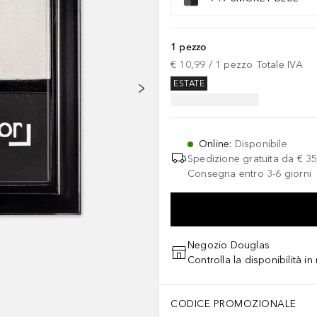
1 pezzo
€ 10,99
 / 
1
pezzo
Totale IVA
ESTATE
Online
:
Disponibile
Spedizione gratuita da
€ 35
Consegna entro 3-6 giorni
Negozio Douglas
Controlla la disponibilità i
CODICE PROMOZIONALE