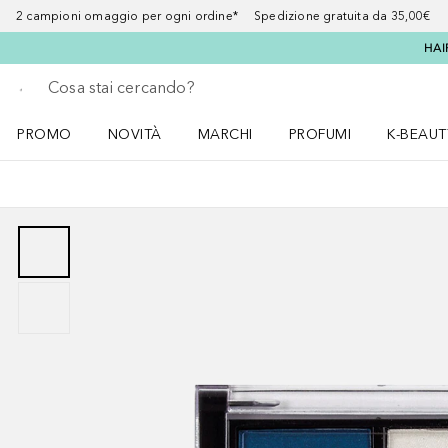
2 campioni omaggio per ogni ordine* Spedizione gratuita da 35,00€
HAI
Torna indietro
Esegui ricerca
PROMO
NOVITÀ
MARCHI
PROFUMI
K-BEAUT
Apri il menu PROMO
Apri il menu NOVITÀ
Apri il menu MARCHI
Apri il menu Profumi
Apri il 