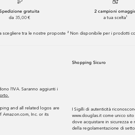
Spedizione gratuita
2 campioni omaggi
da 35,00 €
a tua scelta¹
 scegliere tra le nostre proposte ² Non disponibile per i prodotti 
Shopping Sicuro
udono l’IVA. Saranno aggiunti i
orto.
ing and all related logos are
I Sigilli di autenticità riconosco
f Amazon.com, Inc. or its
www.douglas.it come unico sito 
dove acquistare in sicurezza e n
della regolamentazione di setto