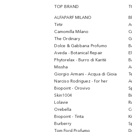
TOP BRAND
T
ALFAPARF MILANO
B
Tirtir
A
Camomilla Milano
C
The Ordinary
G
Dolce & Gabbana Profumo
B
Aveda - Botanical Repair
El
Phytorelax - Burro di Karitè
B
Missha
A
Giorgio Armani - Acqua di Gioia
T
Narciso Rodriguez - for her
Ar
Biopoint - Orovivo
S
Skin1004
B
Lolavie
R
Orebella
C
Biopoint - Tinta
K
Burberry
S
Tom Ford Profumo
D