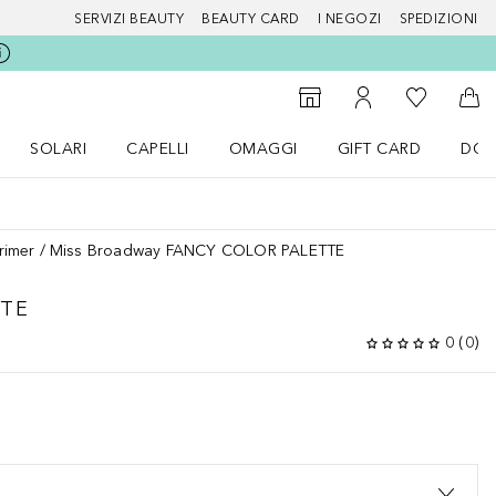
SERVIZI BEAUTY
BEAUTY CARD
I NEGOZI
SPEDIZIONI
Alla Mia Li
Storefinder
Al Mio Account
Al 
SOLARI
CAPELLI
OMAGGI
GIFT CARD
DOU
nu Make up
Apri il menu SOLARI
Apri il menu Capelli
Apri il menu OMAGGI
rimer
Miss Broadway FANCY COLOR PALETTE
TTE
0
(
0
)