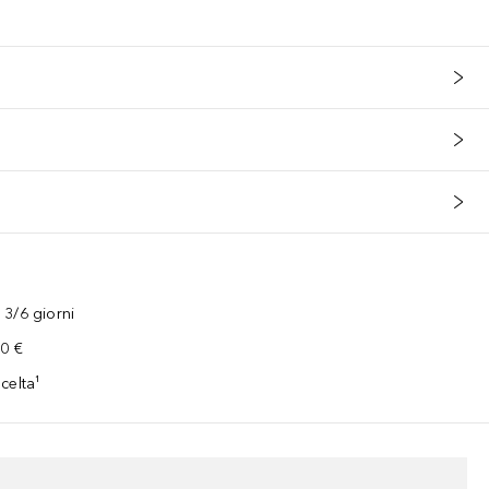
3/6 giorni
00 €
celta¹