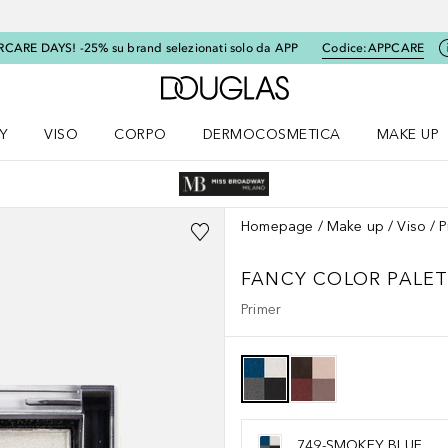
RCARE DAYS! -25% su brand selezionati solo da APP
Codice:
APPCARE
A Douglas Home
Y
VISO
CORPO
DERMOCOSMETICA
MAKE UP
menu K-BEAUTY
Apri il menu Viso
Apri il menu Corpo
Apri il menu DERMOCOSMETICA
Apri il me
Homepage
Make up
Viso
P
FANCY COLOR PALE
Primer
749-SMOKEY BLUE