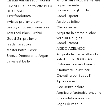
Gisada Ambassador donna
Amore per i ricci: mantenere
la permanente
CHANEL Eau de toilette BLEU
Borse sotto gli occhi
DE CHANEL
Tirtir fondotinta
Capelli spenti
Invictus profumo uomo
Acido salicilico
Beauty of Joseon sunscreen
Olio di argan
Tom Ford Black Orchid
Acquista la crema di aloe
vera su Douglas
Good Girl profumo
Capelli crespi
Prada Paradoxe
ACIDO AZELAICO
Master Patch Cosrx
Acquista le creme all’acido
Breeze Deodorante Argan
salicilico da DOUGLAS
La vie est belle
Colorare i capelli bianchi
Rimuovere i punti neri
Cheratina per i capelli
Tipi di capelli
Ricci senza calore
Applicare l'autoabbronzante
Spazzolatura a secco
Regali di Pasqua