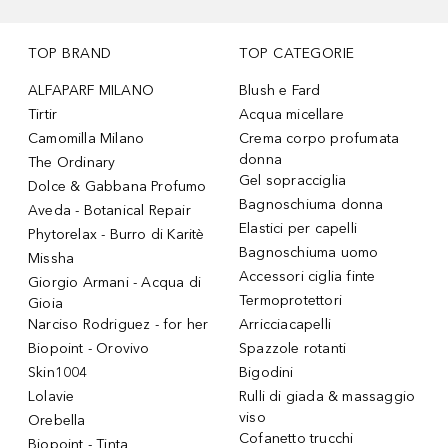
TOP BRAND
TOP CATEGORIE
ALFAPARF MILANO
Blush e Fard
Tirtir
Acqua micellare
Camomilla Milano
Crema corpo profumata
donna
The Ordinary
Gel sopracciglia
Dolce & Gabbana Profumo
Bagnoschiuma donna
Aveda - Botanical Repair
Elastici per capelli
Phytorelax - Burro di Karitè
Bagnoschiuma uomo
Missha
Accessori ciglia finte
Giorgio Armani - Acqua di
Termoprotettori
Gioia
Narciso Rodriguez - for her
Arricciacapelli
Biopoint - Orovivo
Spazzole rotanti
Skin1004
Bigodini
Lolavie
Rulli di giada & massaggio
viso
Orebella
Cofanetto trucchi
Biopoint - Tinta