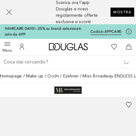
Scarica ora l'app
[navigation.slideout.screenreader]
Douglas e ricevi
MOSTRA
regolarmente offerte
esclusive e sconti
HAIRCARE DAYS! -25% su brand selezionati
Codice:
APPCARE
solo da APP
A Douglas Home
Alla Mia Li
Apri menu
Al Mio Account
Al 
Menu
Torna indietro
Esegui ricerca
Homepage
Make up
Occhi
Eyeliner
Miss Broadway ENDLESS 