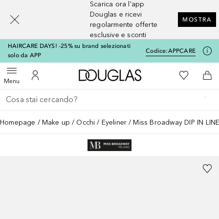
Scarica ora l'app
[navigation.slideout.screenreader]
Douglas e ricevi
MOSTRA
regolarmente offerte
esclusive e sconti
HAIRCARE DAYS! -25% su brand selezionati
Codice:
APPCARE
solo da APP
A Douglas Home
Alla Mia Li
Apri menu
Al Mio Account
Al 
Menu
Torna indietro
Esegui ricerca
Homepage
Make up
Occhi
Eyeliner
Miss Broadway DIP IN LIN