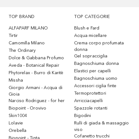
TOP BRAND
TOP CATEGORIE
ALFAPARF MILANO
Blush e Fard
Tirtir
Acqua micellare
Camomilla Milano
Crema corpo profumata
donna
The Ordinary
Gel sopracciglia
Dolce & Gabbana Profumo
Bagnoschiuma donna
Aveda - Botanical Repair
Elastici per capelli
Phytorelax - Burro di Karitè
Bagnoschiuma uomo
Missha
Accessori ciglia finte
Giorgio Armani - Acqua di
Termoprotettori
Gioia
Narciso Rodriguez - for her
Arricciacapelli
Biopoint - Orovivo
Spazzole rotanti
Skin1004
Bigodini
Lolavie
Rulli di giada & massaggio
viso
Orebella
Cofanetto trucchi
Biopoint - Tinta