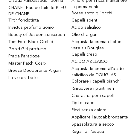
Gisada Ambassador donna
Amore per i ricci: mantenere
la permanente
CHANEL Eau de toilette BLEU
Borse sotto gli occhi
DE CHANEL
Tirtir fondotinta
Capelli spenti
Invictus profumo uomo
Acido salicilico
Beauty of Joseon sunscreen
Olio di argan
Tom Ford Black Orchid
Acquista la crema di aloe
vera su Douglas
Good Girl profumo
Capelli crespi
Prada Paradoxe
ACIDO AZELAICO
Master Patch Cosrx
Acquista le creme all’acido
Breeze Deodorante Argan
salicilico da DOUGLAS
La vie est belle
Colorare i capelli bianchi
Rimuovere i punti neri
Cheratina per i capelli
Tipi di capelli
Ricci senza calore
Applicare l'autoabbronzante
Spazzolatura a secco
Regali di Pasqua