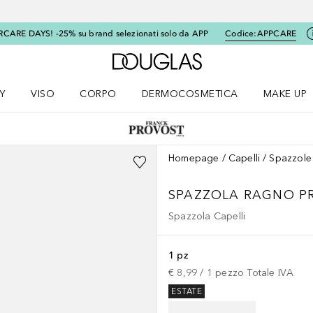
RCARE DAYS! -25% su brand selezionati solo da APP
Codice:
APPCARE
A Douglas Home
Y
VISO
CORPO
DERMOCOSMETICA
MAKE UP
menu K-BEAUTY
Apri il menu Viso
Apri il menu Corpo
Apri il menu DERMOCOSMETICA
Apri il me
Homepage
Capelli
Spazzole 
SPAZZOLA RAGNO P
Spazzola Capelli
1 pz
€ 8,99
 / 
1
pezzo
Totale IVA
ESTATE