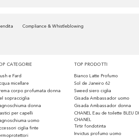
vendita
Compliance & Whistleblowing
OP CATEGORIE
TOP PRODOTTI
lush e Fard
Bianco Latte Profumo
cqua micellare
Sol de Janeiro 62
rema corpo profumata donna
Sweed siero ciglia
el sopracciglia
Gisada Ambassador uomo
agnoschiuma donna
Gisada Ambassador donna
astici per capelli
CHANEL Eau de toilette BLEU D
CHANEL
agnoschiuma uomo
Tirtir fondotinta
ccessori ciglia finte
Invictus profumo uomo
ermoprotettori