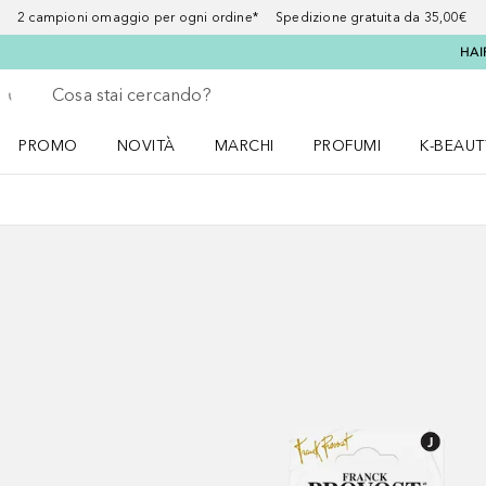
2 campioni omaggio per ogni ordine* Spedizione gratuita da 35,00€
HAI
Torna indietro
Esegui ricerca
PROMO
NOVITÀ
MARCHI
PROFUMI
K-BEAUT
Apri il menu PROMO
Apri il menu NOVITÀ
Apri il menu MARCHI
Apri il menu Profumi
Apri il 