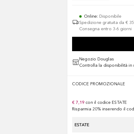
Online
:
Disponibile
Spedizione gratuita da
€ 35
Consegna entro 3-6 giorni
Negozio Douglas
Controlla la disponibilità i
CODICE PROMOZIONALE
€ 7,19
con il codice
ESTATE
Risparmia 20% inserendo il codi
ESTATE