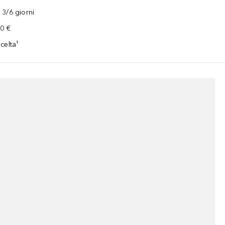
3/6 giorni
00 €
celta¹