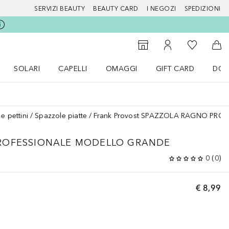
SERVIZI BEAUTY
BEAUTY CARD
I NEGOZI
SPEDIZIONI
Alla Mia Li
Storefinder
Al Mio Account
Al 
SOLARI
CAPELLI
OMAGGI
GIFT CARD
DOU
nu Make up
Apri il menu SOLARI
Apri il menu Capelli
Apri il menu OMAGGI
e pettini
Spazzole piatte
Frank Provost SPAZZOLA RAGNO PROF
ROFESSIONALE MODELLO GRANDE
0
(
0
)
€ 8,99