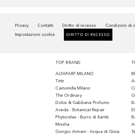
Privacy
Contatti
Diritto di recesso
Condizioni di 
Impostazioni cookie
DIRITTO DI RECESSO
TOP BRAND
T
ALFAPARF MILANO
B
Tirtir
A
Camomilla Milano
C
The Ordinary
G
Dolce & Gabbana Profumo
B
Aveda - Botanical Repair
El
Phytorelax - Burro di Karitè
B
Missha
A
Giorgio Armani - Acqua di Gioia
T