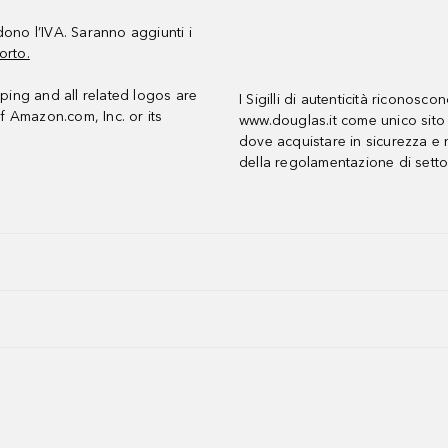
udono l’IVA. Saranno aggiunti i
orto.
ing and all related logos are
I Sigilli di autenticità riconosco
f Amazon.com, Inc. or its
www.douglas.it come unico sito 
dove acquistare in sicurezza e n
della regolamentazione di setto