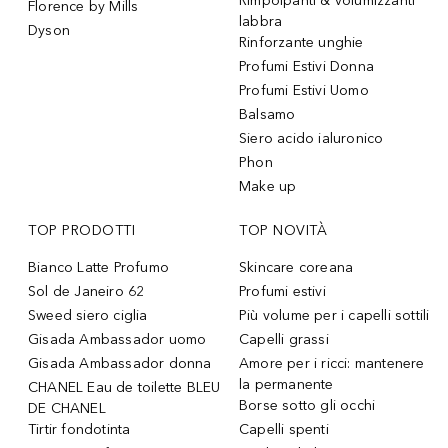
Rimpolpanti & volumizzanti
Florence by Mills
labbra
Dyson
Rinforzante unghie
Profumi Estivi Donna
Profumi Estivi Uomo
Balsamo
Siero acido ialuronico
Phon
Make up
TOP PRODOTTI
TOP NOVITÀ
Bianco Latte Profumo
Skincare coreana
Sol de Janeiro 62
Profumi estivi
Sweed siero ciglia
Più volume per i capelli sottili
Gisada Ambassador uomo
Capelli grassi
Gisada Ambassador donna
Amore per i ricci: mantenere
la permanente
CHANEL Eau de toilette BLEU
Borse sotto gli occhi
DE CHANEL
Tirtir fondotinta
Capelli spenti