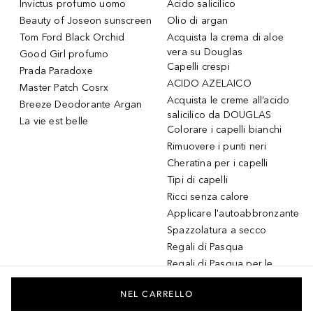
Invictus profumo uomo
Acido salicilico
Beauty of Joseon sunscreen
Olio di argan
Tom Ford Black Orchid
Acquista la crema di aloe
vera su Douglas
Good Girl profumo
Capelli crespi
Prada Paradoxe
ACIDO AZELAICO
Master Patch Cosrx
Acquista le creme all’acido
Breeze Deodorante Argan
salicilico da DOUGLAS
La vie est belle
Colorare i capelli bianchi
Rimuovere i punti neri
Cheratina per i capelli
Tipi di capelli
Ricci senza calore
Applicare l'autoabbronzante
Spazzolatura a secco
Regali di Pasqua
Regali di Pasqua per le
donne
Regali di Pasqua per gli
NEL CARRELLO
uomini