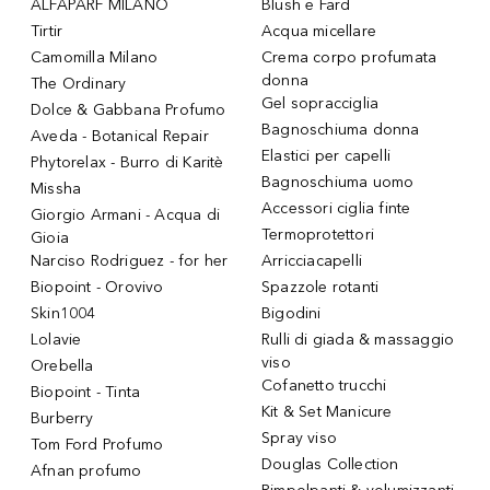
ALFAPARF MILANO
Blush e Fard
Tirtir
Acqua micellare
Camomilla Milano
Crema corpo profumata
donna
The Ordinary
Gel sopracciglia
Dolce & Gabbana Profumo
Bagnoschiuma donna
Aveda - Botanical Repair
Elastici per capelli
Phytorelax - Burro di Karitè
Bagnoschiuma uomo
Missha
Accessori ciglia finte
Giorgio Armani - Acqua di
Termoprotettori
Gioia
Narciso Rodriguez - for her
Arricciacapelli
Biopoint - Orovivo
Spazzole rotanti
Skin1004
Bigodini
Lolavie
Rulli di giada & massaggio
viso
Orebella
Cofanetto trucchi
Biopoint - Tinta
Kit & Set Manicure
Burberry
Spray viso
Tom Ford Profumo
Douglas Collection
Afnan profumo