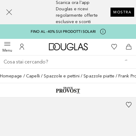
Scarica ora l'app
[navigation.slideout.screenreader]
Douglas e ricevi
MOSTRA
regolarmente offerte
esclusive e sconti
FINO AL -40% SUI PRODOTTI SOLARI
A Douglas Home
Alla Mia Li
Apri menu
Al Mio Account
Al 
Menu
Torna indietro
Esegui ricerca
Homepage
Capelli
Spazzole e pettini
Spazzole piatte
Frank P