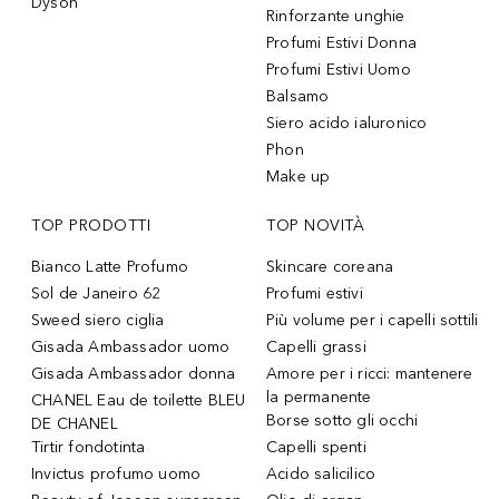
Dyson
Rinforzante unghie
Profumi Estivi Donna
Profumi Estivi Uomo
Balsamo
Siero acido ialuronico
Phon
Make up
TOP PRODOTTI
TOP NOVITÀ
Bianco Latte Profumo
Skincare coreana
Sol de Janeiro 62
Profumi estivi
Sweed siero ciglia
Più volume per i capelli sottili
Gisada Ambassador uomo
Capelli grassi
Gisada Ambassador donna
Amore per i ricci: mantenere
la permanente
CHANEL Eau de toilette BLEU
Borse sotto gli occhi
DE CHANEL
Tirtir fondotinta
Capelli spenti
Invictus profumo uomo
Acido salicilico