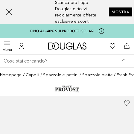
Scarica ora l'app
[navigation.slideout.screenreader]
Douglas e ricevi
MOSTRA
regolarmente offerte
esclusive e sconti
FINO AL -40% SUI PRODOTTI SOLARI
A Douglas Home
Alla Mia Li
Apri menu
Al Mio Account
Al 
Menu
Torna indietro
Esegui ricerca
Homepage
Capelli
Spazzole e pettini
Spazzole piatte
Frank P