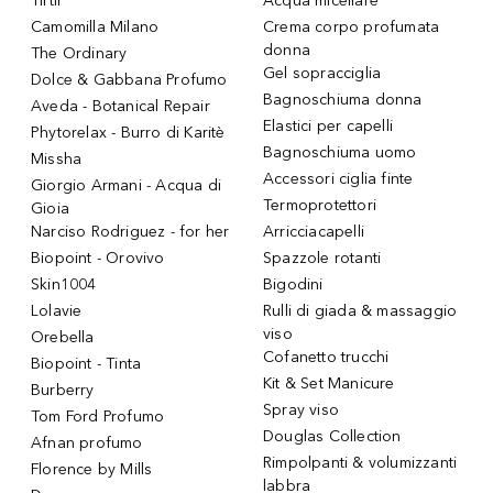
Tirtir
Acqua micellare
Camomilla Milano
Crema corpo profumata
donna
The Ordinary
Gel sopracciglia
Dolce & Gabbana Profumo
Bagnoschiuma donna
Aveda - Botanical Repair
Elastici per capelli
Phytorelax - Burro di Karitè
Bagnoschiuma uomo
Missha
Accessori ciglia finte
Giorgio Armani - Acqua di
Termoprotettori
Gioia
Narciso Rodriguez - for her
Arricciacapelli
Biopoint - Orovivo
Spazzole rotanti
Skin1004
Bigodini
Lolavie
Rulli di giada & massaggio
viso
Orebella
Cofanetto trucchi
Biopoint - Tinta
Kit & Set Manicure
Burberry
Spray viso
Tom Ford Profumo
Douglas Collection
Afnan profumo
Rimpolpanti & volumizzanti
Florence by Mills
labbra