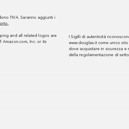
udono l’IVA. Saranno aggiunti i
orto.
ing and all related logos are
I Sigilli di autenticità riconosco
f Amazon.com, Inc. or its
www.douglas.it come unico sito 
dove acquistare in sicurezza e n
della regolamentazione di setto