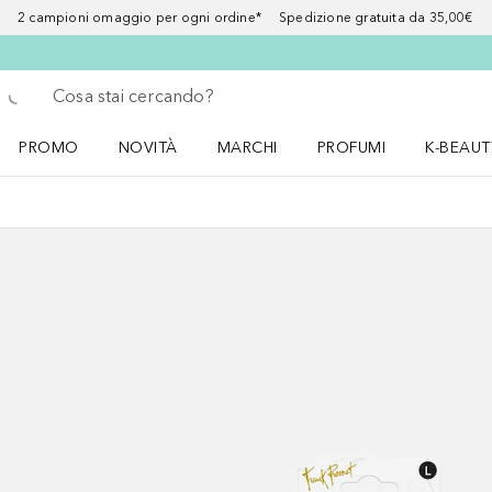
2 campioni omaggio per ogni ordine* Spedizione gratuita da 35,00€
Torna indietro
Esegui ricerca
PROMO
NOVITÀ
MARCHI
PROFUMI
K-BEAUT
Apri il menu PROMO
Apri il menu NOVITÀ
Apri il menu MARCHI
Apri il menu Profumi
Apri il 