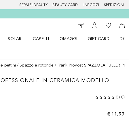
SERVIZI BEAUTY
BEAUTY CARD
I NEGOZI
SPEDIZIONI
Alla Mia Li
Storefinder
Al Mio Account
Al 
SOLARI
CAPELLI
OMAGGI
GIFT CARD
DOU
nu Make up
Apri il menu SOLARI
Apri il menu Capelli
Apri il menu OMAGGI
e pettini
Spazzole rotonde
Frank Provost SPAZZOLA FULLER PR
ROFESSIONALE IN CERAMICA MODELLO
0
(
0
)
€ 11,99