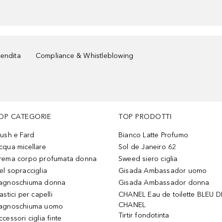
vendita
Compliance & Whistleblowing
OP CATEGORIE
TOP PRODOTTI
lush e Fard
Bianco Latte Profumo
cqua micellare
Sol de Janeiro 62
rema corpo profumata donna
Sweed siero ciglia
el sopracciglia
Gisada Ambassador uomo
agnoschiuma donna
Gisada Ambassador donna
astici per capelli
CHANEL Eau de toilette BLEU D
CHANEL
agnoschiuma uomo
Tirtir fondotinta
ccessori ciglia finte