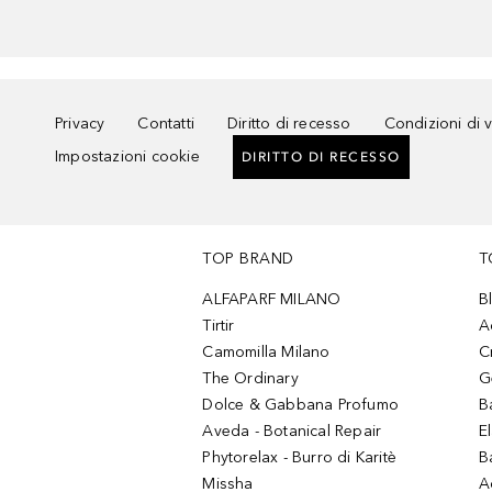
Privacy
Contatti
Diritto di recesso
Condizioni di 
Impostazioni cookie
DIRITTO DI RECESSO
TOP BRAND
T
ALFAPARF MILANO
B
Tirtir
A
Camomilla Milano
C
The Ordinary
G
Dolce & Gabbana Profumo
B
Aveda - Botanical Repair
El
Phytorelax - Burro di Karitè
B
Missha
A