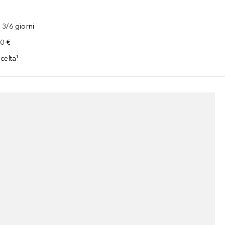
3/6 giorni
00 €
celta¹