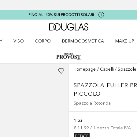
FINO AL -40% SUI PRODOTTI SOLARI
A Douglas Home
Y
VISO
CORPO
DERMOCOSMETICA
MAKE UP
menu K-BEAUTY
Apri il menu Viso
Apri il menu Corpo
Apri il menu DERMOCOSMETICA
Apri il me
Homepage
Capelli
Spazzole 
SPAZZOLA FULLER P
PICCOLO
Spazzola Rotonda
1 pz
€ 11,99
 / 
1
pezzo
Totale IVA
ESTATE