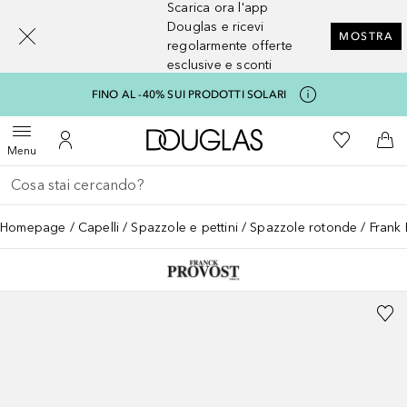
Scarica ora l'app
[navigation.slideout.screenreader]
Douglas e ricevi
MOSTRA
regolarmente offerte
esclusive e sconti
FINO AL -40% SUI PRODOTTI SOLARI
A Douglas Home
Alla Mia Li
Apri menu
Al Mio Account
Al 
Menu
Torna indietro
Esegui ricerca
Homepage
Capelli
Spazzole e pettini
Spazzole rotonde
Frank