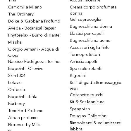
Tirtir
Acqua micellare
Camomilla Milano
Crema corpo profumata
donna
The Ordinary
Gel sopracciglia
Dolce & Gabbana Profumo
Bagnoschiuma donna
Aveda - Botanical Repair
Elastici per capelli
Phytorelax - Burro di Karitè
Bagnoschiuma uomo
Missha
Accessori ciglia finte
Giorgio Armani - Acqua di
Termoprotettori
Gioia
Narciso Rodriguez - for her
Arricciacapelli
Biopoint - Orovivo
Spazzole rotanti
Skin1004
Bigodini
Lolavie
Rulli di giada & massaggio
viso
Orebella
Cofanetto trucchi
Biopoint - Tinta
Kit & Set Manicure
Burberry
Spray viso
Tom Ford Profumo
Douglas Collection
Afnan profumo
Rimpolpanti & volumizzanti
Florence by Mills
labbra