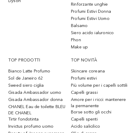
Dyson
Rinforzante unghie
Profumi Estivi Donna
Profumi Estivi Uomo
Balsamo
Siero acido ialuronico
Phon
Make up
TOP PRODOTTI
TOP NOVITÀ
Bianco Latte Profumo
Skincare coreana
Sol de Janeiro 62
Profumi estivi
Sweed siero ciglia
Più volume per i capelli sottili
Gisada Ambassador uomo
Capelli grassi
Gisada Ambassador donna
Amore per i ricci: mantenere
la permanente
CHANEL Eau de toilette BLEU
Borse sotto gli occhi
DE CHANEL
Tirtir fondotinta
Capelli spenti
Invictus profumo uomo
Acido salicilico