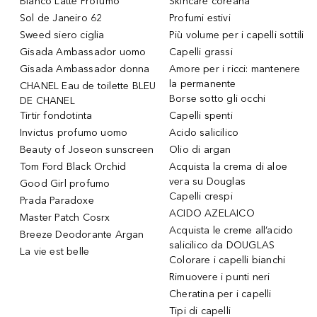
Bianco Latte Profumo
Skincare coreana
Sol de Janeiro 62
Profumi estivi
Sweed siero ciglia
Più volume per i capelli sottili
Gisada Ambassador uomo
Capelli grassi
Gisada Ambassador donna
Amore per i ricci: mantenere
la permanente
CHANEL Eau de toilette BLEU
Borse sotto gli occhi
DE CHANEL
Tirtir fondotinta
Capelli spenti
Invictus profumo uomo
Acido salicilico
Beauty of Joseon sunscreen
Olio di argan
Tom Ford Black Orchid
Acquista la crema di aloe
vera su Douglas
Good Girl profumo
Capelli crespi
Prada Paradoxe
ACIDO AZELAICO
Master Patch Cosrx
Acquista le creme all’acido
Breeze Deodorante Argan
salicilico da DOUGLAS
La vie est belle
Colorare i capelli bianchi
Rimuovere i punti neri
Cheratina per i capelli
Tipi di capelli