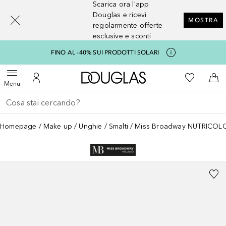
Scarica ora l'app
[navigation.slideout.screenreader]
Douglas e ricevi
MOSTRA
regolarmente offerte
esclusive e sconti
FINO AL -40% SUI PRODOTTI SOLARI
A Douglas Home
Alla Mia Li
Apri menu
Al Mio Account
Al 
Menu
Torna indietro
Esegui ricerca
Homepage
Make up
Unghie
Smalti
Miss Broadway NUTRICOL