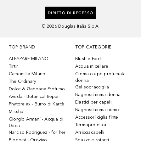
DIRITTO DI RECESSO
©
2026
Douglas Italia S.p.A.
TOP BRAND
TOP CATEGORIE
ALFAPARF MILANO
Blush e Fard
Tirtir
Acqua micellare
Camomilla Milano
Crema corpo profumata
donna
The Ordinary
Gel sopracciglia
Dolce & Gabbana Profumo
Bagnoschiuma donna
Aveda - Botanical Repair
Elastici per capelli
Phytorelax - Burro di Karitè
Bagnoschiuma uomo
Missha
Accessori ciglia finte
Giorgio Armani - Acqua di
Termoprotettori
Gioia
Narciso Rodriguez - for her
Arricciacapelli
Biopoint - Orovivo
Spazzole rotanti