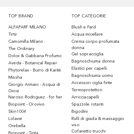
TOP BRAND
TOP CATEGORIE
ALFAPARF MILANO
Blush e Fard
Tirtir
Acqua micellare
Camomilla Milano
Crema corpo profumata
donna
The Ordinary
Gel sopracciglia
Dolce & Gabbana Profumo
Bagnoschiuma donna
Aveda - Botanical Repair
Elastici per capelli
Phytorelax - Burro di Karitè
Bagnoschiuma uomo
Missha
Accessori ciglia finte
Giorgio Armani - Acqua di
Termoprotettori
Gioia
Narciso Rodriguez - for her
Arricciacapelli
Biopoint - Orovivo
Spazzole rotanti
Skin1004
Bigodini
Lolavie
Rulli di giada & massaggio
viso
Orebella
Cofanetto trucchi
Biopoint - Tinta