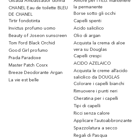
Gisada Ambassador donna
Amore per i ricci: mantenere
la permanente
CHANEL Eau de toilette BLEU
Borse sotto gli occhi
DE CHANEL
Tirtir fondotinta
Capelli spenti
Invictus profumo uomo
Acido salicilico
Beauty of Joseon sunscreen
Olio di argan
Tom Ford Black Orchid
Acquista la crema di aloe
vera su Douglas
Good Girl profumo
Capelli crespi
Prada Paradoxe
ACIDO AZELAICO
Master Patch Cosrx
Acquista le creme all’acido
Breeze Deodorante Argan
salicilico da DOUGLAS
La vie est belle
Colorare i capelli bianchi
Rimuovere i punti neri
Cheratina per i capelli
Tipi di capelli
Ricci senza calore
Applicare l'autoabbronzante
Spazzolatura a secco
Regali di Pasqua