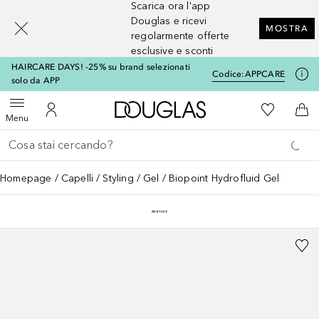
Scarica ora l'app
[navigation.slideout.screenreader]
Douglas e ricevi
MOSTRA
regolarmente offerte
esclusive e sconti
HAIRCARE DAYS! -25% su brand selezionati
Codice:
APPCARE
solo da APP
A Douglas Home
Alla Mia Li
Apri menu
Al Mio Account
Al 
Menu
Torna indietro
Esegui ricerca
Homepage
Capelli
Styling
Gel
Biopoint Hydrofluid Gel