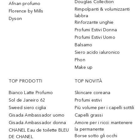
Douglas Collection
Afnan profumo
Rimpolpanti & volumizzanti
Florence by Mills
labbra
Dyson
Rinforzante unghie
Profumi Estivi Donna
Profumi Estivi Uomo
Balsamo
Siero acido ialuronico
Phon
Make up
TOP PRODOTTI
TOP NOVITÀ
Bianco Latte Profumo
Skincare coreana
Sol de Janeiro 62
Profumi estivi
Sweed siero ciglia
Più volume per i capelli sottili
Gisada Ambassador uomo
Capelli grassi
Gisada Ambassador donna
Amore per i ricci: mantenere
la permanente
CHANEL Eau de toilette BLEU
Borse sotto gli occhi
DE CHANEL