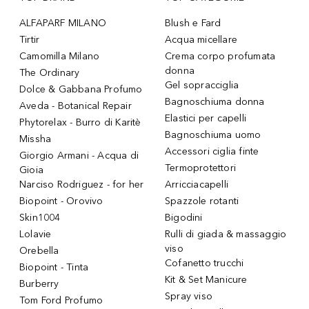
ALFAPARF MILANO
Blush e Fard
Tirtir
Acqua micellare
Camomilla Milano
Crema corpo profumata
donna
The Ordinary
Gel sopracciglia
Dolce & Gabbana Profumo
Bagnoschiuma donna
Aveda - Botanical Repair
Elastici per capelli
Phytorelax - Burro di Karitè
Bagnoschiuma uomo
Missha
Accessori ciglia finte
Giorgio Armani - Acqua di
Termoprotettori
Gioia
Narciso Rodriguez - for her
Arricciacapelli
Biopoint - Orovivo
Spazzole rotanti
Skin1004
Bigodini
Lolavie
Rulli di giada & massaggio
viso
Orebella
Cofanetto trucchi
Biopoint - Tinta
Kit & Set Manicure
Burberry
Spray viso
Tom Ford Profumo