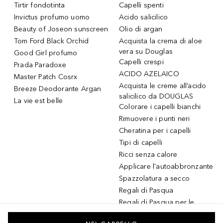
Tirtir fondotinta
Capelli spenti
Invictus profumo uomo
Acido salicilico
Beauty of Joseon sunscreen
Olio di argan
Tom Ford Black Orchid
Acquista la crema di aloe
vera su Douglas
Good Girl profumo
Capelli crespi
Prada Paradoxe
ACIDO AZELAICO
Master Patch Cosrx
Acquista le creme all’acido
Breeze Deodorante Argan
salicilico da DOUGLAS
La vie est belle
Colorare i capelli bianchi
Rimuovere i punti neri
Cheratina per i capelli
Tipi di capelli
Ricci senza calore
Applicare l'autoabbronzante
Spazzolatura a secco
Regali di Pasqua
Regali di Pasqua per le
donne