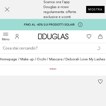
Scarica ora l'app
[navigation.slideout.screenreader]
Douglas e ricevi
MOSTRA
regolarmente offerte
esclusive e sconti
FINO AL -40% SUI PRODOTTI SOLARI
A Douglas Home
Alla Mia Li
Apri menu
Al Mio Account
Al 
Menu
Torna indietro
Esegui ricerca
Homepage
Make up
Occhi
Mascara
Deborah Love My Lashes