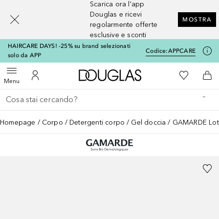
Scarica ora l'app
[navigation.slideout.screenreader]
Douglas e ricevi
MOSTRA
regolarmente offerte
esclusive e sconti
HAIRCARE DAYS! -25% su brand selezionati
Codice:
APPCARE
solo da APP
A Douglas Home
Alla Mia Li
Apri menu
Al Mio Account
Al 
Menu
Torna indietro
Esegui ricerca
Homepage
Corpo
Detergenti corpo
Gel doccia
GAMARDE Lotio