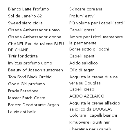
Bianco Latte Profumo
Skincare coreana
Sol de Janeiro 62
Profumi estivi
Sweed siero ciglia
Più volume per i capelli sottili
Gisada Ambassador uomo
Capelli grassi
Gisada Ambassador donna
Amore per i ricci: mantenere
la permanente
CHANEL Eau de toilette BLEU
Borse sotto gli occhi
DE CHANEL
Tirtir fondotinta
Capelli spenti
Invictus profumo uomo
Acido salicilico
Beauty of Joseon sunscreen
Olio di argan
Tom Ford Black Orchid
Acquista la crema di aloe
vera su Douglas
Good Girl profumo
Capelli crespi
Prada Paradoxe
ACIDO AZELAICO
Master Patch Cosrx
Acquista le creme all’acido
Breeze Deodorante Argan
salicilico da DOUGLAS
La vie est belle
Colorare i capelli bianchi
Rimuovere i punti neri
Cheratina per i capelli