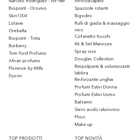
Narciso Rodriguez - for her
Arricciacapelli
Biopoint - Orovivo
Spazzole rotanti
Skin1004
Bigodini
Lolavie
Rulli di giada & massaggio
viso
Orebella
Cofanetto trucchi
Biopoint - Tinta
Kit & Set Manicure
Burberry
Spray viso
Tom Ford Profumo
Douglas Collection
Afnan profumo
Rimpolpanti & volumizzanti
Florence by Mills
labbra
Dyson
Rinforzante unghie
Profumi Estivi Donna
Profumi Estivi Uomo
Balsamo
Siero acido ialuronico
Phon
Make up
TOP PRODOTTI
TOP NOVITÀ