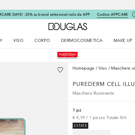
RCARE DAYS! -25% su brand selezionati solo da APP
Codice:
APPCARE
A Douglas Home
Y
VISO
CORPO
DERMOCOSMETICA
MAKE UP
menu K-BEAUTY
Apri il menu Viso
Apri il menu Corpo
Apri il menu DERMOCOSMETICA
Apri il me
Homepage
Viso
Maschere v
PUREDERM CELL ILL
Maschera Illuminante
1 pz
€ 4,99
 / 
1
pezzo
Totale IVA
ESTATE