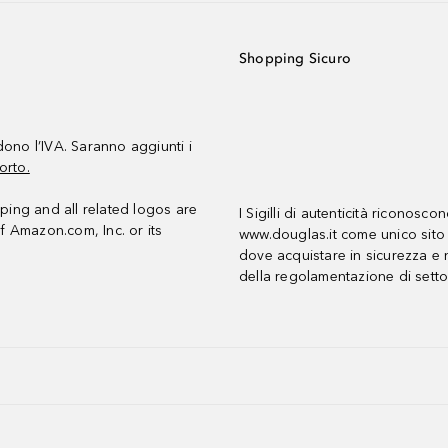
Shopping Sicuro
udono l’IVA. Saranno aggiunti i
orto.
ing and all related logos are
I Sigilli di autenticità riconosco
f Amazon.com, Inc. or its
www.douglas.it come unico sito 
dove acquistare in sicurezza e n
della regolamentazione di setto