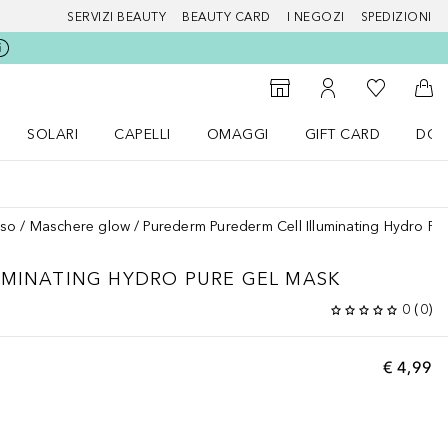
SERVIZI BEAUTY
BEAUTY CARD
I NEGOZI
SPEDIZIONI
Alla Mia Li
Storefinder
Al Mio Account
Al 
SOLARI
CAPELLI
OMAGGI
GIFT CARD
DOU
nu Make up
Apri il menu SOLARI
Apri il menu Capelli
Apri il menu OMAGGI
iso
Maschere glow
Purederm Purederm Cell Illuminating Hydro Pu
UMINATING HYDRO PURE GEL MASK
0
(
0
)
€ 4,99