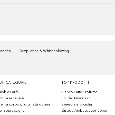
vendita
Compliance & Whistleblowing
OP CATEGORIE
TOP PRODOTTI
lush e Fard
Bianco Latte Profumo
cqua micellare
Sol de Janeiro 62
rema corpo profumata donna
Sweed siero ciglia
el sopracciglia
Gisada Ambassador uomo