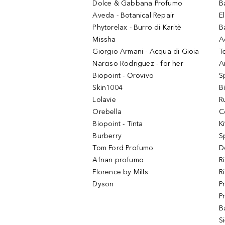
Dolce & Gabbana Profumo
B
Aveda - Botanical Repair
El
Phytorelax - Burro di Karitè
B
Missha
A
Giorgio Armani - Acqua di Gioia
T
Narciso Rodriguez - for her
Ar
Biopoint - Orovivo
S
Skin1004
B
Lolavie
R
Orebella
C
Biopoint - Tinta
K
Burberry
S
Tom Ford Profumo
D
Afnan profumo
R
Florence by Mills
R
Dyson
P
P
B
S