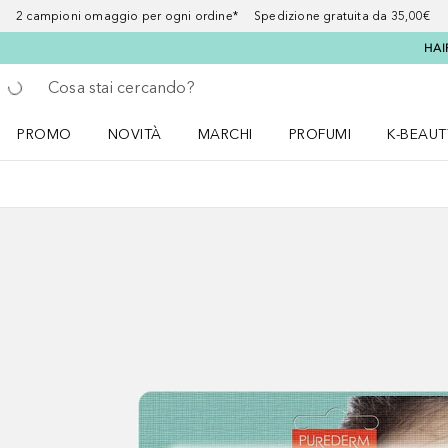
2 campioni omaggio per ogni ordine* Spedizione gratuita da 35,00€
HAI
Torna indietro
Esegui ricerca
PROMO
NOVITÀ
MARCHI
PROFUMI
K-BEAUT
Apri il menu PROMO
Apri il menu NOVITÀ
Apri il menu MARCHI
Apri il menu Profumi
Apri il 