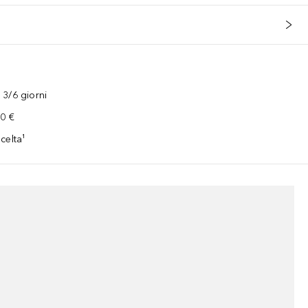
3/6 giorni
00 €
celta¹