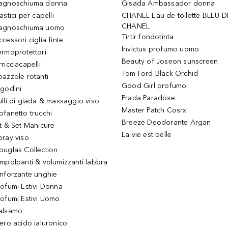
agnoschiuma donna
Gisada Ambassador donna
astici per capelli
CHANEL Eau de toilette BLEU D
CHANEL
agnoschiuma uomo
Tirtir fondotinta
ccessori ciglia finte
Invictus profumo uomo
ermoprotettori
Beauty of Joseon sunscreen
ricciacapelli
Tom Ford Black Orchid
pazzole rotanti
Good Girl profumo
igodini
Prada Paradoxe
ulli di giada & massaggio viso
Master Patch Cosrx
ofanetto trucchi
Breeze Deodorante Argan
it & Set Manicure
La vie est belle
pray viso
ouglas Collection
impolpanti & volumizzanti labbra
inforzante unghie
rofumi Estivi Donna
rofumi Estivi Uomo
alsamo
iero acido ialuronico