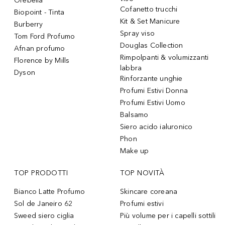
Orebella
Cofanetto trucchi
Biopoint - Tinta
Kit & Set Manicure
Burberry
Spray viso
Tom Ford Profumo
Douglas Collection
Afnan profumo
Rimpolpanti & volumizzanti
Florence by Mills
labbra
Dyson
Rinforzante unghie
Profumi Estivi Donna
Profumi Estivi Uomo
Balsamo
Siero acido ialuronico
Phon
Make up
TOP PRODOTTI
TOP NOVITÀ
Bianco Latte Profumo
Skincare coreana
Sol de Janeiro 62
Profumi estivi
Sweed siero ciglia
Più volume per i capelli sottili