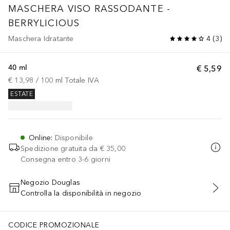
MASCHERA VISO RASSODANTE -
BERRYLICIOUS
Maschera Idratante
4
(
3
)
40 ml
€ 5,59
€ 13,98
 / 
100
ml
Totale IVA
ESTATE
Online
:
Disponibile
Spedizione gratuita da
€ 35,00
Consegna entro 3-6 giorni
Negozio Douglas
Controlla la disponibilità in negozio
AGGIUNGI AL CARRELLO
CODICE PROMOZIONALE