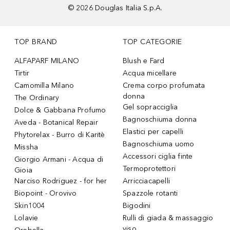
©
2026
Douglas Italia S.p.A.
TOP BRAND
TOP CATEGORIE
ALFAPARF MILANO
Blush e Fard
Tirtir
Acqua micellare
Camomilla Milano
Crema corpo profumata
donna
The Ordinary
Gel sopracciglia
Dolce & Gabbana Profumo
Bagnoschiuma donna
Aveda - Botanical Repair
Elastici per capelli
Phytorelax - Burro di Karitè
Bagnoschiuma uomo
Missha
Accessori ciglia finte
Giorgio Armani - Acqua di
Termoprotettori
Gioia
Narciso Rodriguez - for her
Arricciacapelli
Biopoint - Orovivo
Spazzole rotanti
Skin1004
Bigodini
Lolavie
Rulli di giada & massaggio
viso