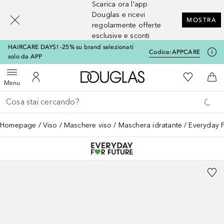
Scarica ora l'app
[navigation.slideout.screenreader]
Douglas e ricevi
MOSTRA
regolarmente offerte
esclusive e sconti
HAIRCARE DAYS! -25% su brand selezionati
Codice:
APPCARE
solo da APP
A Douglas Home
Alla Mia Li
Apri menu
Al Mio Account
Al 
Menu
Torna indietro
Esegui ricerca
Homepage
Viso
Maschere viso
Maschera idratante
Everyday F