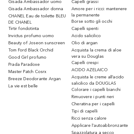
Gisada Ambassador uomo
Capelli grassi
Gisada Ambassador donna
Amore per i ricci: mantenere
la permanente
CHANEL Eau de toilette BLEU
Borse sotto gli occhi
DE CHANEL
Tirtir fondotinta
Capelli spenti
Invictus profumo uomo
Acido salicilico
Beauty of Joseon sunscreen
Olio di argan
Tom Ford Black Orchid
Acquista la crema di aloe
vera su Douglas
Good Girl profumo
Capelli crespi
Prada Paradoxe
ACIDO AZELAICO
Master Patch Cosrx
Acquista le creme all’acido
Breeze Deodorante Argan
salicilico da DOUGLAS
La vie est belle
Colorare i capelli bianchi
Rimuovere i punti neri
Cheratina per i capelli
Tipi di capelli
Ricci senza calore
Applicare l'autoabbronzante
Spazzolatura a secco