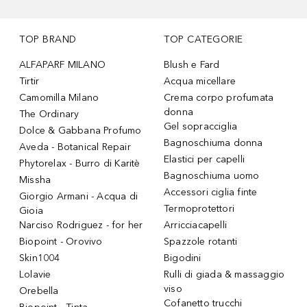
TOP BRAND
TOP CATEGORIE
ALFAPARF MILANO
Blush e Fard
Tirtir
Acqua micellare
Camomilla Milano
Crema corpo profumata
donna
The Ordinary
Gel sopracciglia
Dolce & Gabbana Profumo
Bagnoschiuma donna
Aveda - Botanical Repair
Elastici per capelli
Phytorelax - Burro di Karitè
Bagnoschiuma uomo
Missha
Accessori ciglia finte
Giorgio Armani - Acqua di
Termoprotettori
Gioia
Narciso Rodriguez - for her
Arricciacapelli
Biopoint - Orovivo
Spazzole rotanti
Skin1004
Bigodini
Lolavie
Rulli di giada & massaggio
viso
Orebella
Cofanetto trucchi