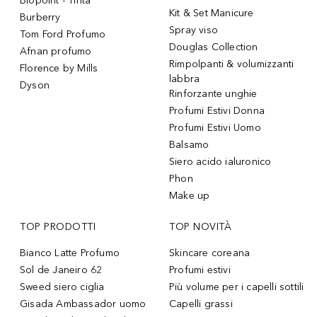
Biopoint - Tinta
Kit & Set Manicure
Burberry
Spray viso
Tom Ford Profumo
Douglas Collection
Afnan profumo
Rimpolpanti & volumizzanti
Florence by Mills
labbra
Dyson
Rinforzante unghie
Profumi Estivi Donna
Profumi Estivi Uomo
Balsamo
Siero acido ialuronico
Phon
Make up
TOP PRODOTTI
TOP NOVITÀ
Bianco Latte Profumo
Skincare coreana
Sol de Janeiro 62
Profumi estivi
Sweed siero ciglia
Più volume per i capelli sottili
Gisada Ambassador uomo
Capelli grassi