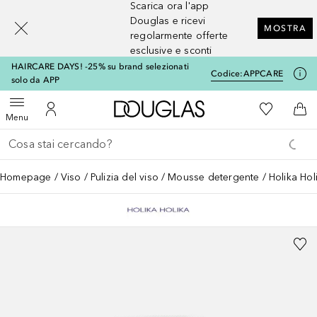
Scarica ora l'app
[navigation.slideout.screenreader]
Douglas e ricevi
MOSTRA
regolarmente offerte
esclusive e sconti
HAIRCARE DAYS! -25% su brand selezionati
Codice:
APPCARE
solo da APP
A Douglas Home
Alla Mia Li
Apri menu
Al Mio Account
Al 
Menu
Torna indietro
Esegui ricerca
Homepage
Viso
Pulizia del viso
Mousse detergente
Holika Hol