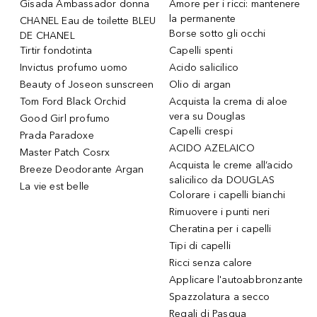
Gisada Ambassador donna
Amore per i ricci: mantenere
la permanente
CHANEL Eau de toilette BLEU
Borse sotto gli occhi
DE CHANEL
Tirtir fondotinta
Capelli spenti
Invictus profumo uomo
Acido salicilico
Beauty of Joseon sunscreen
Olio di argan
Tom Ford Black Orchid
Acquista la crema di aloe
vera su Douglas
Good Girl profumo
Capelli crespi
Prada Paradoxe
ACIDO AZELAICO
Master Patch Cosrx
Acquista le creme all’acido
Breeze Deodorante Argan
salicilico da DOUGLAS
La vie est belle
Colorare i capelli bianchi
Rimuovere i punti neri
Cheratina per i capelli
Tipi di capelli
Ricci senza calore
Applicare l'autoabbronzante
Spazzolatura a secco
Regali di Pasqua