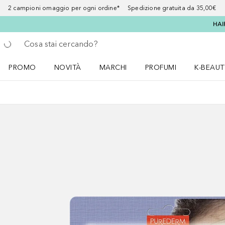
2 campioni omaggio per ogni ordine* Spedizione gratuita da 35,00€
HAI
Torna indietro
Esegui ricerca
PROMO
NOVITÀ
MARCHI
PROFUMI
K-BEAUT
Apri il menu PROMO
Apri il menu NOVITÀ
Apri il menu MARCHI
Apri il menu Profumi
Apri il 