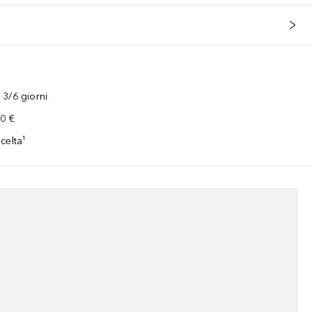
3/6 giorni
00 €
celta¹