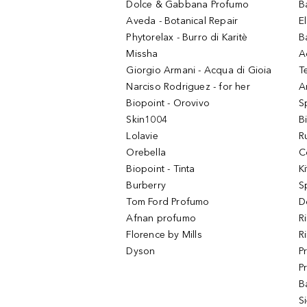
Dolce & Gabbana Profumo
B
Aveda - Botanical Repair
El
Phytorelax - Burro di Karitè
B
Missha
A
Giorgio Armani - Acqua di Gioia
T
Narciso Rodriguez - for her
Ar
Biopoint - Orovivo
S
Skin1004
B
Lolavie
R
Orebella
C
Biopoint - Tinta
K
Burberry
S
Tom Ford Profumo
D
Afnan profumo
R
Florence by Mills
R
Dyson
P
P
B
S