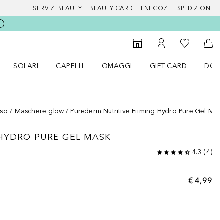
SERVIZI BEAUTY
BEAUTY CARD
I NEGOZI
SPEDIZIONI
Alla Mia Li
Storefinder
Al Mio Account
Al 
SOLARI
CAPELLI
OMAGGI
GIFT CARD
DOU
nu Make up
Apri il menu SOLARI
Apri il menu Capelli
Apri il menu OMAGGI
iso
Maschere glow
Purederm Nutritive Firming Hydro Pure Gel Ma
 HYDRO PURE GEL MASK
4.3
(
4
)
€ 4,99