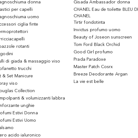
agnoschiuma donna
Gisada Ambassador donna
astici per capelli
CHANEL Eau de toilette BLEU D
CHANEL
agnoschiuma uomo
Tirtir fondotinta
ccessori ciglia finte
Invictus profumo uomo
ermoprotettori
Beauty of Joseon sunscreen
ricciacapelli
Tom Ford Black Orchid
pazzole rotanti
Good Girl profumo
igodini
Prada Paradoxe
ulli di giada & massaggio viso
Master Patch Cosrx
ofanetto trucchi
Breeze Deodorante Argan
it & Set Manicure
La vie est belle
pray viso
ouglas Collection
impolpanti & volumizzanti labbra
inforzante unghie
rofumi Estivi Donna
rofumi Estivi Uomo
alsamo
iero acido ialuronico