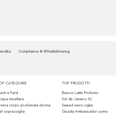
vendita
Compliance & Whistleblowing
OP CATEGORIE
TOP PRODOTTI
lush e Fard
Bianco Latte Profumo
cqua micellare
Sol de Janeiro 62
rema corpo profumata donna
Sweed siero ciglia
el sopracciglia
Gisada Ambassador uomo