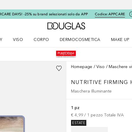
RCARE DAYS! -25% su brand selezionati solo da APP
Codice:
APPCARE
A Douglas Home
Y
VISO
CORPO
DERMOCOSMETICA
MAKE UP
menu K-BEAUTY
Apri il menu Viso
Apri il menu Corpo
Apri il menu DERMOCOSMETICA
Apri il me
Homepage
Viso
Maschere v
NUTRITIVE FIRMING
Maschera Illuminante
1 pz
€ 4,99
 / 
1
pezzo
Totale IVA
ESTATE