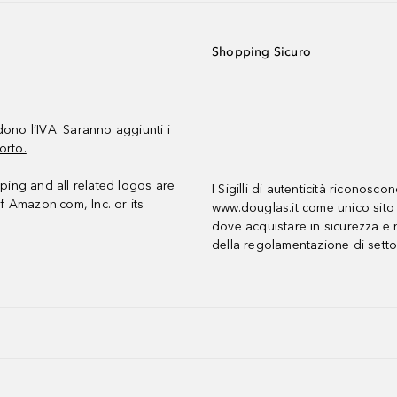
Shopping Sicuro
udono l’IVA. Saranno aggiunti i
orto.
ing and all related logos are
I Sigilli di autenticità riconosco
f Amazon.com, Inc. or its
www.douglas.it come unico sito 
dove acquistare in sicurezza e n
della regolamentazione di setto